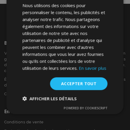
Nous utilisons des cookies pour
personnaliser le contenu, les publicités et
analyser notre trafic. Nous partageons
également des informations sur votre
utilisation de notre site avec nos
partenaires de publicité et d'analyse qui
Bienvenue Sur
VTVAuto
peuvent les combiner avec d'autres
VTV voiture est un détaillant européen et fournisseur en
informations que vous leur avez fournies
gros d'accessoires automobiles tels que:. les enjoliveurs, les
ou qu'ils ont collectées lors de votre
déflecteurs de vent, housses de siège, tapis de voiture,
utilisation de leurs services.
En savoir plus
couvertures de chrome et cadres ...
Êtes-vous intéressé par dropshipping ou voulez-vous
ACCEPTER TOUT
devenir notre partenaire?
Contactez-nous dès aujourd'hui!
AFFICHER LES DÉTAILS
POWERED BY COOKIESCRIPT
Strictement
Performance
Ciblage
En Savoir Plus Sur VTVAuto
nécessaires
Conditions de vente