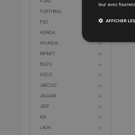
FORD
leur avez fournies
FORTHING
AFFICHER LE
FSO
HONDA
Stricteme
nécessair
HYUNDAI
INFINITI
ISUZU
IVECO
JAECOO
JAGUAR
Les cookies strictem
utilisateurs et la g
JEEP
nécessaires.
KIA
Nom
LADA
mage-cache-sessi