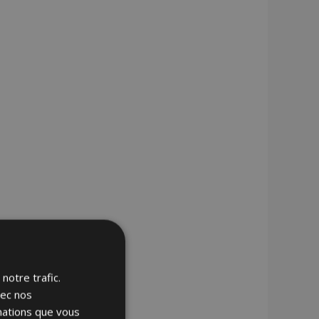
notre trafic.
vec nos
rmations que vous