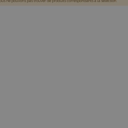
us ne pouvons pas trouver de produits correspondants à la sélection.