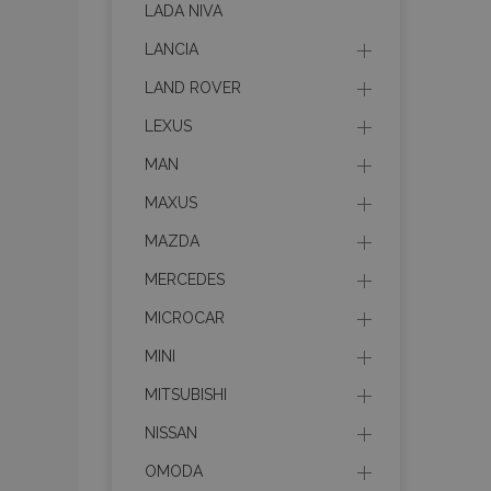
LADA NIVA
LANCIA
product_data_sto
LAND ROVER
LEXUS
PHPSESSID
MAN
MAXUS
MAZDA
MERCEDES
mage-translation-f
MICROCAR
MINI
section_data_ids
MITSUBISHI
NISSAN
recently_viewed_p
OMODA