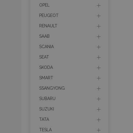
recently_viewed_p
OPEL
PEUGEOT
recently_compare
RENAULT
recently_compare
SAAB
SCANIA
mage-cache-stor
SEAT
CookieScriptConse
SKODA
SMART
SSANGYONG
X-Magento-Vary
SUBARU
SUZUKI
TATA
mage-messages
TESLA