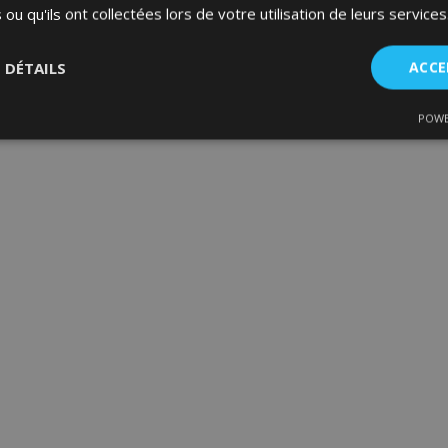
 ou qu'ils ont collectées lors de votre utilisation de leurs services
S DÉTAILS
ACCE
POWE
nt
Performance
Ciblage
Fo
es
Strictement nécessaires
Performance
Ciblage
Fonctionnalité
ent nécessaires habilitent des fonctionnalités de base du site Web telles que la co
estion des comptes. Le site Web ne peut pas être utilisé correctement sans les cookie
Fournisseur
/
Expiration
Description
Domaine
d
1 jour
La valeur de ce cookie décl
Adobe Inc.
du stockage du cache local.
www.vtvauto.eu