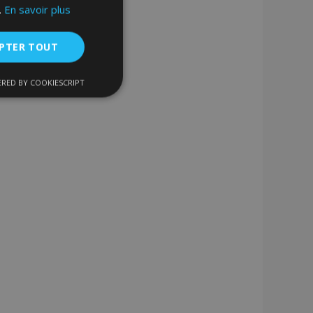
.
En savoir plus
PTER TOUT
RED BY COOKIESCRIPT
nctionnalité
nnexion des
s strictement
enche le nettoyage
 Lorsque le cookie