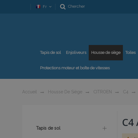
Chercher
Fr
Tapis de sol
Enjoliveurs
Housse de siège
Toiles
Protections moteur et boîte de vitesses
Accueil
Housse De Siège
CITROEN
C4
C4
Tapis de sol