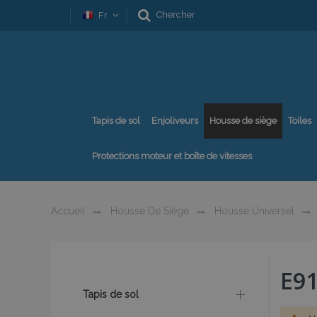
Chercher
Fr
Tapis de sol
Enjoliveurs
Housse de siège
Toiles
Protections moteur et boîte de vitesses
Accueil
Housse De Siège
Housse Universel
E9
Tapis de sol