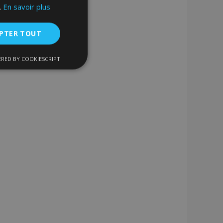
.
En savoir plus
PTER TOUT
RED BY COOKIESCRIPT
nctionnalité
nnexion des
s strictement
enche le nettoyage
 Lorsque le cookie