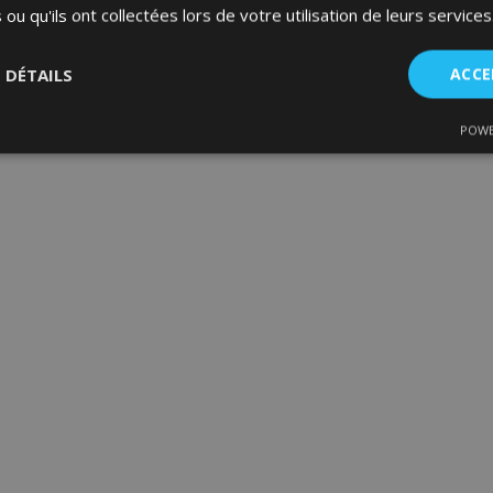
 ou qu'ils ont collectées lors de votre utilisation de leurs services
S DÉTAILS
ACCE
POWE
nt
Performance
Ciblage
Fo
es
Strictement nécessaires
Performance
Ciblage
Fonctionnalité
ent nécessaires habilitent des fonctionnalités de base du site Web telles que la co
estion des comptes. Le site Web ne peut pas être utilisé correctement sans les cookie
Fournisseur
/
Expiration
Description
Domaine
d
1 jour
La valeur de ce cookie décl
Adobe Inc.
du stockage du cache local.
www.vtvauto.eu