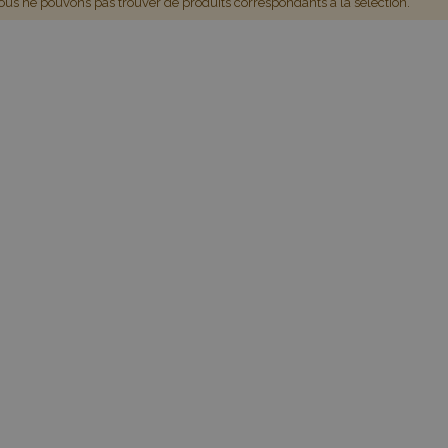
us ne pouvons pas trouver de produits correspondants à la sélection.