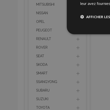
leur avez fournies
MITSUBISHI
NISSAN
AFFICHER LE
OPEL
PEUGEOT
Stricteme
nécessair
RENAULT
ROVER
SEAT
SKODA
SMART
Les cookies strictem
SSANGYONG
utilisateurs et la g
nécessaires.
SUBARU
Nom
SUZUKI
mage-cache-sessi
TOYOTA