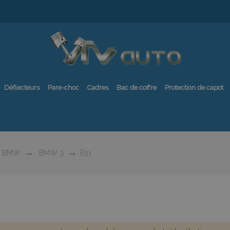
Déflecteurs
Pare-choc
Cadres
Bac de coffre
Protection de capot
BMW
BMW 3
E91
1