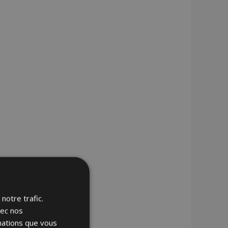
notre trafic.
vec nos
rmations que vous