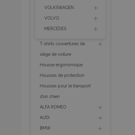
VOLKSWAGEN
VOLVO
product_data_sto
MERCEDES
PHPSESSID
T-shirts couvertures de
siège de voiture
Housse ergonomique
Housses de protection
mage-translation-f
Housses pour le transport
d’un chien
section_data_ids
ALFA ROMEO
AUDI
recently_viewed_p
BMW