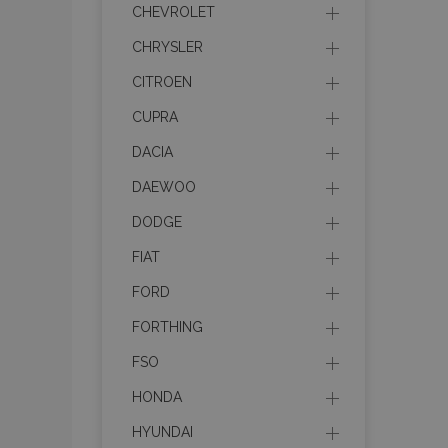
recently_viewed_p
CHEVROLET
CHRYSLER
recently_compare
CITROEN
recently_compare
CUPRA
DACIA
mage-cache-stor
DAEWOO
CookieScriptConse
DODGE
FIAT
FORD
X-Magento-Vary
FORTHING
FSO
HONDA
mage-messages
HYUNDAI