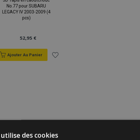
3D Tapis en caoutchouc
No.77 pour SUBARU
LEGACY IV 2003-2009 (4
pcs)
52,95 €
Ajouter Au Panier
Ajouter
à la
liste
d'achats
utilise des cookies