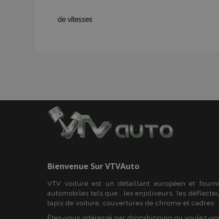
de vitesses
mage-messages
Nom
Nom
Four
Nom
Dom
_ga
form_key
_gcl_au
Goo
.vtv
mage-translation-
storage
test_cookie
Goo
.dou
mage-cache-
Bienvenue Sur
VTVAuto
_gid
storage-section-
invalidation
VTV voiture est un détaillant européen et fourn
_fbp
Met
form_key
Inc.
automobiles tels que:. les enjoliveurs, les déflecte
_ga_7E5BGE7T5J
.vtv
tapis de voiture, couvertures de chrome et cadres ..
IDE
Goo
_gat
Êtes-vous intéressé par dropshipping ou voulez-vo