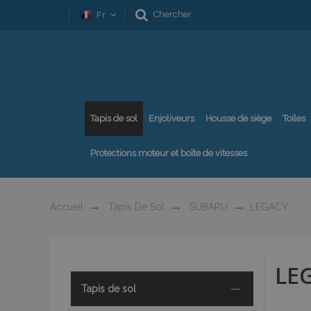
Chercher
Fr
Tapis de sol
Enjoliveurs
Housse de siège
Toiles
Protections moteur et boîte de vitesses
Accueil
Tapis De Sol
SUBARU
LEGACY
LE
Tapis de sol