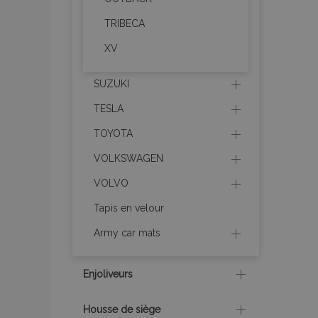
Nom
TRIBECA
mage-cache-sessi
XV
SUZUKI
product_data_sto
TESLA
TOYOTA
PHPSESSID
VOLKSWAGEN
VOLVO
Tapis en velour
Army car mats
mage-translation-f
Enjoliveurs
section_data_ids
Housse de siège