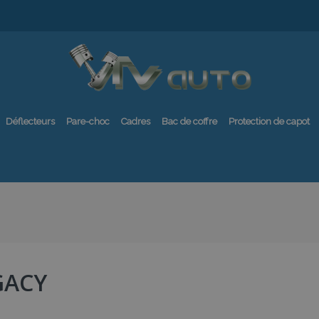
Déflecteurs
Pare-choc
Cadres
Bac de coffre
Protection de capot
GACY