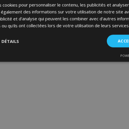
 cookies pour personnaliser le contenu, les publicités et analyser 
galement des informations sur votre utilisation de notre site a
blicité et d'analyse qui peuvent les combiner avec d'autres info
 ou qu'ils ont collectées lors de votre utilisation de leurs services
S DÉTAILS
ACCE
POWE
nt
Performance
Ciblage
Fo
es
Strictement nécessaires
Performance
Ciblage
Fonctionnalité
ent nécessaires habilitent des fonctionnalités de base du site Web telles que la co
estion des comptes. Le site Web ne peut pas être utilisé correctement sans les cookie