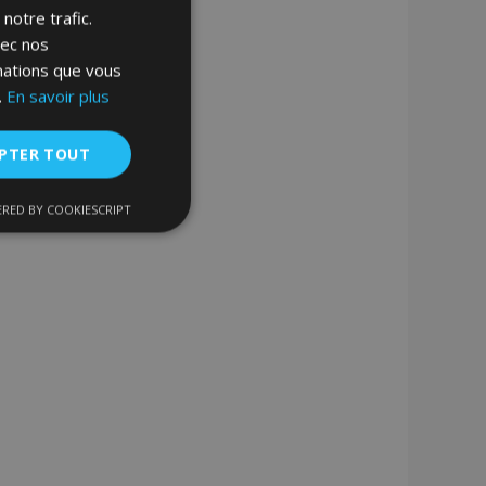
notre trafic.
vec nos
rmations que vous
.
En savoir plus
PTER TOUT
RED BY COOKIESCRIPT
nctionnalité
nnexion des
s strictement