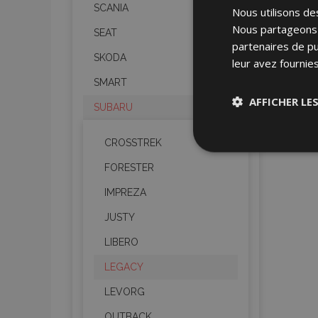
SCANIA
Nous utilisons des
Nous partageons é
SEAT
partenaires de pu
SKODA
leur avez fournies
SMART
AFFICHER LE
SUBARU
CROSSTREK
Stricteme
nécessair
FORESTER
IMPREZA
JUSTY
LIBERO
LEGACY
Les cookies strictem
LEVORG
utilisateurs et la g
nécessaires.
OUTBACK