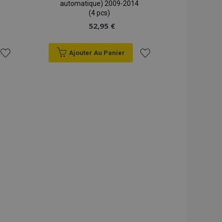
automatique) 2009-2014
(4 pcs)
52,95 €
Ajouter Au Panier
Ajouter
Ajouter
à la
à la
liste
liste
d'achats
d'achats