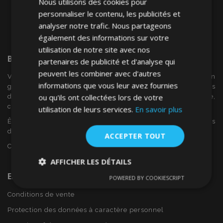
Nous utilisons des cookies pour
personnaliser le contenu, les publicités et
analyser notre trafic. Nous partageons
également des informations sur votre
utilisation de notre site avec nos
Bienvenue Sur
VTVAuto
partenaires de publicité et d'analyse qui
peuvent les combiner avec d'autres
VTV voiture est un détaillant européen et fournisseur en
informations que vous leur avez fournies
gros d'accessoires automobiles tels que:. les enjoliveurs, les
ou qu'ils ont collectées lors de votre
déflecteurs de vent, housses de siège, tapis de voiture,
couvertures de chrome et cadres ...
utilisation de leurs services.
En savoir plus
Êtes-vous intéressé par dropshipping ou voulez-vous
devenir notre partenaire?
ACCEPTER TOUT
Contactez-nous dès aujourd'hui!
AFFICHER LES DÉTAILS
En Savoir Plus Sur VTVAuto
POWERED BY COOKIESCRIPT
Strictement
Performance
Ciblage
nécessaires
Conditions de vente
Protection des données à caractère personnel