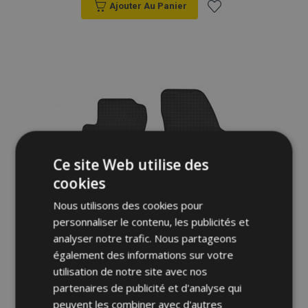
Ajouter Au Panier
Ajouter
à la
liste
d'achats
Ce site Web utilise des
cookies
Nous utilisons des cookies pour
personnaliser le contenu, les publicités et
analyser notre trafic. Nous partageons
également des informations sur votre
utilisation de notre site avec nos
partenaires de publicité et d'analyse qui
Tapis de voiture pour HONDA HR-V 5d. 4
peuvent les combiner avec d'autres
pcs 2000-2006