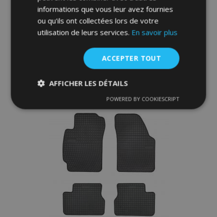
informations que vous leur avez fournies
ou qu'ils ont collectées lors de votre
40,00 €
utilisation de leurs services.
En savoir plus
Ajouter Au Panier
ACCEPTER TOUT
Ajouter
AFFICHER LES DÉTAILS
à la
POWERED BY COOKIESCRIPT
liste
Strictement
Performance
Ciblage
nécessaires
d'achats
Fonctionnalité
Strictement nécessaires
Performance