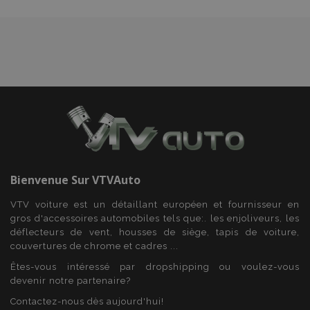
mage-translation-file-version
Ses
Adobe Inc.
www.vtvauto.eu
Bienvenue Sur
VTVAuto
VTV voiture est un détaillant européen et fournisseur en
gros d'accessoires automobiles tels que:. les enjoliveurs, les
section_data_ids
1 
Adobe Inc.
déflecteurs de vent, housses de siège, tapis de voiture,
www.vtvauto.eu
couvertures de chrome et cadres ...
Êtes-vous intéressé par dropshipping ou voulez-vous
devenir notre partenaire?
Contactez-nous dès aujourd'hui!