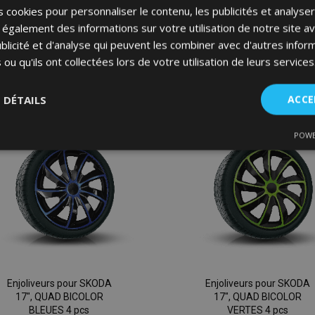
44,95 €
44,95 €
 cookies pour personnaliser le contenu, les publicités et analyser 
galement des informations sur votre utilisation de notre site a
blicité et d'analyse qui peuvent les combiner avec d'autres info
Ajouter Au Panier
Ajouter Au Panier
 ou qu'ils ont collectées lors de votre utilisation de leurs services
Ajouter
à la
S DÉTAILS
ACCE
liste
POWE
nt
Performance
Ciblage
Fo
d'achats
es
Strictement nécessaires
Performance
Ciblage
Fonctionnalité
ent nécessaires habilitent des fonctionnalités de base du site Web telles que la co
Enjoliveurs pour SKODA
Enjoliveurs pour SKODA
estion des comptes. Le site Web ne peut pas être utilisé correctement sans les cookie
17", QUAD BICOLOR
17", QUAD BICOLOR
BLEUES 4 pcs
VERTES 4 pcs