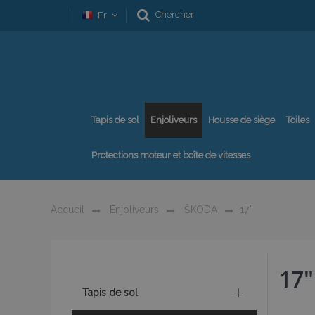
Chercher
Fr
Tapis de sol
Enjoliveurs
Housse de siège
Toiles
Protections moteur et boîte de vitesses
Accueil
Enjoliveurs
ŠKODA
17"
17"
Tapis de sol