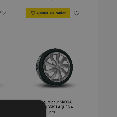
Ajouter Au Panier
Ajouter
Ajouter
à la
à la
liste
liste
d'achats
d'achats
Enjoliveurs pour SKODA
17", STIG GRIS LAQUÉS 4
pcs