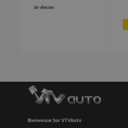
de vitesses
recently_viewed_p
recently_viewed_p
recently_compare
recently_compare
mage-cache-stor
CookieScriptConse
X-Magento-Vary
Bienvenue Sur
VTVAuto