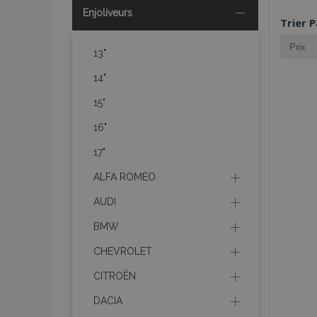
Enjoliveurs
Trier P
13"
14"
15"
16"
17"
ALFA ROMEO
AUDI
BMW
CHEVROLET
CITROËN
DACIA