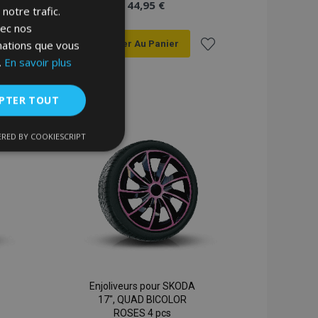
44,95 €
notre trafic.
vec nos
rmations que vous
Ajouter Au Panier
.
En savoir plus
Ajouter
Ajouter
à la
à la
PTER TOUT
liste
liste
RED BY COOKIESCRIPT
nctionnalité
d'achats
d'achats
nnexion des
Enjoliveurs pour SKODA
s strictement
17", QUAD BICOLOR
ROSES 4 pcs