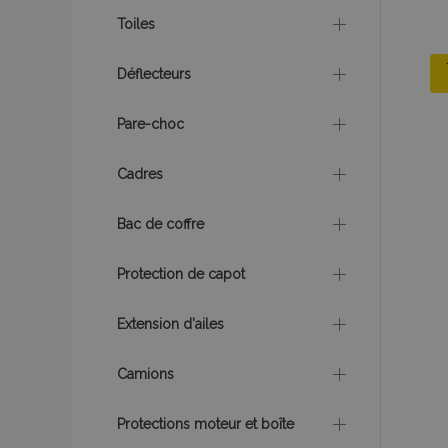
Nom
Toiles
mage-cache-sessi
Déflecteurs
Pare-choc
product_data_sto
Cadres
PHPSESSID
Bac de coffre
Protection de capot
Extension d'ailes
mage-translation-f
Camions
section_data_ids
Protections moteur et boîte