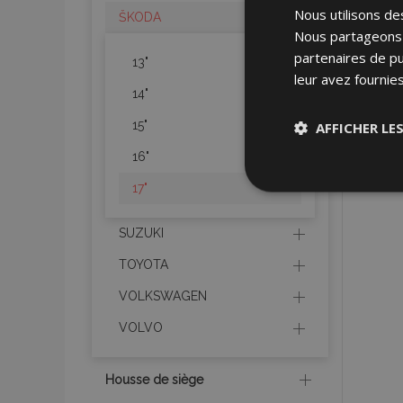
Nous utilisons des
ŠKODA
Nous partageons é
partenaires de pu
13"
leur avez fournies
14"
15"
AFFICHER LE
16"
Stricteme
17"
nécessair
SUZUKI
TOYOTA
VOLKSWAGEN
VOLVO
Les cookies strictem
utilisateurs et la g
Housse de siège
nécessaires.