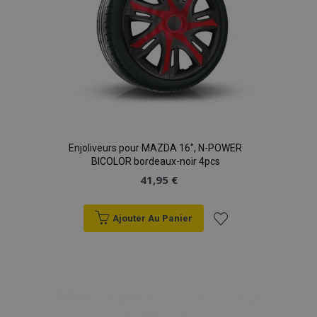
données sur les
sites à fort
trafic.
Enjoliveurs pour MAZDA 16", N-POWER
BICOLOR bordeaux-noir 4pcs
41,95 €
Ajouter Au Panier
Ajouter
à la
liste