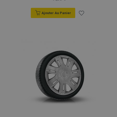
Ajouter Au Panier
Ajouter
à la
liste
d'achats