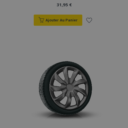
31,95 €
Ajouter Au Panier
Ajouter
à la
liste
d'achats