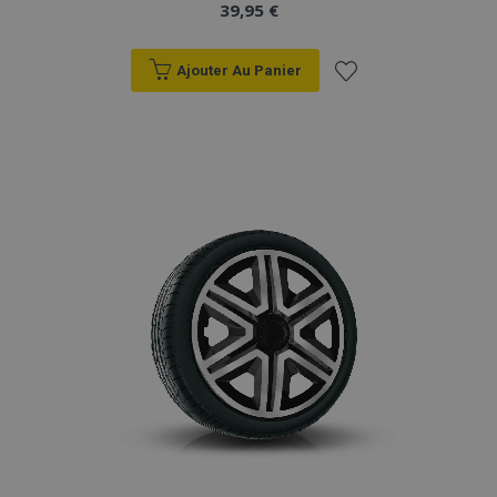
39,95 €
Ajouter Au Panier
Ajouter
à la
liste
d'achats