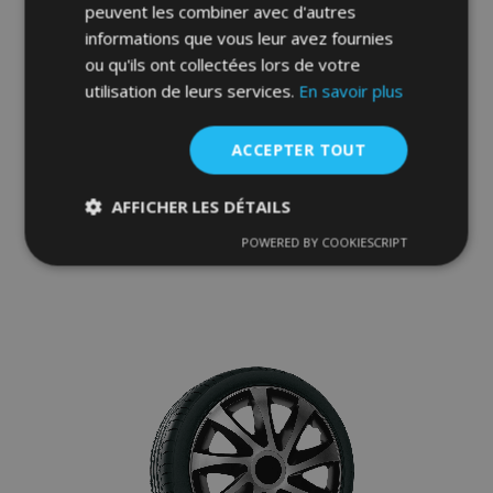
peuvent les combiner avec d'autres
informations que vous leur avez fournies
ou qu'ils ont collectées lors de votre
utilisation de leurs services.
En savoir plus
Enjoliveurs pour Mazda 16", Quad bicolor,
4 pcs
39,95 €
ACCEPTER TOUT
AFFICHER LES DÉTAILS
Ajouter Au Panier
POWERED BY COOKIESCRIPT
Ajouter
Strictement
Performance
Ciblage
nécessaires
à la
liste
Fonctionnalité
d'achats