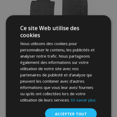
Ce site Web utilise des
cookies
Nous utilisons des cookies pour
personnaliser le contenu, les publicités et
analyser notre trafic. Nous partageons
également des informations sur votre
Tapis de voiture pour NISSAN NAVARA II 4
utilisation de notre site avec nos
pcs 2016-up
partenaires de publicité et d'analyse qui
peuvent les combiner avec d'autres
40,00 €
informations que vous leur avez fournies
ou qu'ils ont collectées lors de votre
Ajouter Au Panier
utilisation de leurs services.
En savoir plus
Ajouter
ACCEPTER TOUT
à la