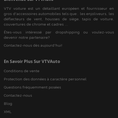
VTV voiture est un détaillant européen et fournisseur en
PHPSESSID
PHP.net
min
.vtvauto.eu
gros d'accessoires automobiles tels que:. les enjoliveurs, les
déflecteurs de vent, housses de siège, tapis de voiture,
sec
couvertures de chrome et cadres ...
Êtes-vous intéressé par dropshipping ou voulez-vous
devenir notre partenaire?
Contactez-nous dès aujourd'hui!
En Savoir Plus Sur VTVAuto
Conditions de vente
Protection des données à caractère personnel
Questions fréquemment posées
Contactez-nous
Blog
XML