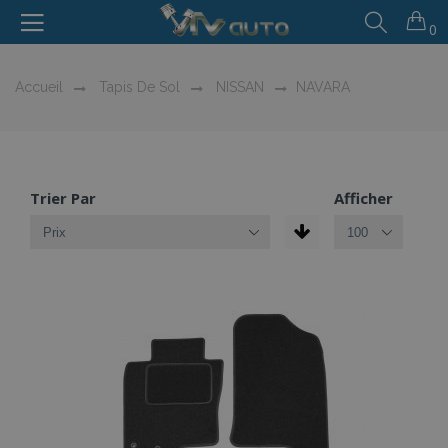
0
Accueil
Tapis De Sol
NISSAN
NAVARA
Trier Par
Afficher