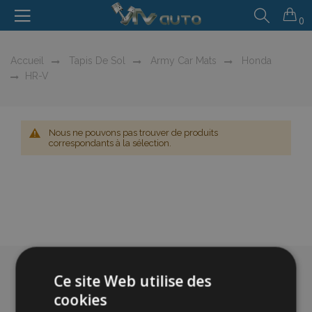
0
Accueil
Tapis De Sol
Army Car Mats
Honda
HR-V
Nous ne pouvons pas trouver de produits
correspondants à la sélection.
Ce site Web utilise des
cookies