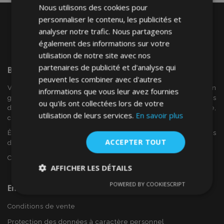
Nous utilisons des cookies pour
personnaliser le contenu, les publicités et
analyser notre trafic. Nous partageons
également des informations sur votre
utilisation de notre site avec nos
partenaires de publicité et d'analyse qui
Bienvenue Sur
VTVAuto
peuvent les combiner avec d'autres
VTV voiture est un détaillant européen et fournisseur en
informations que vous leur avez fournies
gros d'accessoires automobiles tels que:. les enjoliveurs, les
ou qu'ils ont collectées lors de votre
déflecteurs de vent, housses de siège, tapis de voiture,
utilisation de leurs services.
En savoir plus
couvertures de chrome et cadres ...
Êtes-vous intéressé par dropshipping ou voulez-vous
ACCEPTER TOUT
devenir notre partenaire?
Contactez-nous dès aujourd'hui!
AFFICHER LES DÉTAILS
POWERED BY COOKIESCRIPT
En Savoir Plus Sur VTVAuto
Strictement
Performance
Ciblage
nécessaires
Conditions de vente
Protection des données à caractère personnel