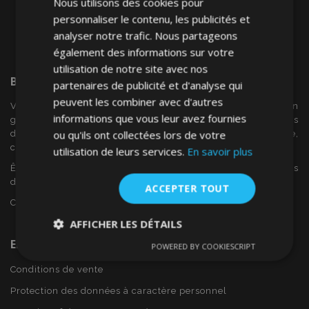
Nous utilisons des cookies pour
personnaliser le contenu, les publicités et
analyser notre trafic. Nous partageons
également des informations sur votre
utilisation de notre site avec nos
Bienvenue Sur
VTVAuto
partenaires de publicité et d'analyse qui
peuvent les combiner avec d'autres
VTV voiture est un détaillant européen et fournisseur en
informations que vous leur avez fournies
gros d'accessoires automobiles tels que:. les enjoliveurs, les
ou qu'ils ont collectées lors de votre
déflecteurs de vent, housses de siège, tapis de voiture,
couvertures de chrome et cadres ...
utilisation de leurs services.
En savoir plus
Êtes-vous intéressé par dropshipping ou voulez-vous
devenir notre partenaire?
ACCEPTER TOUT
Contactez-nous dès aujourd'hui!
AFFICHER LES DÉTAILS
En Savoir Plus Sur VTVAuto
POWERED BY COOKIESCRIPT
Strictement
Performance
Ciblage
nécessaires
Conditions de vente
Protection des données à caractère personnel