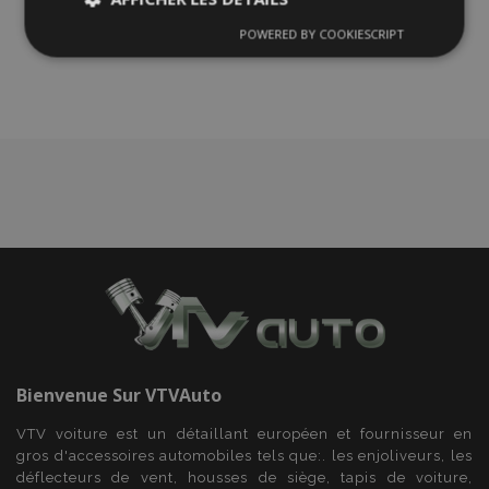
à la
POWERED BY COOKIESCRIPT
Strictement
Performance
liste
Ciblage
nécessaires
d'achats
Fonctionnalité
Strictement nécessaires
Performance
Ciblage
Fonctionnalité
Les cookies strictement nécessaires habilitent des
fonctionnalités de base du site Web telles que la
Bienvenue Sur
VTVAuto
connexion des utilisateurs et la gestion des
comptes. Le site Web ne peut pas être utilisé
VTV voiture est un détaillant européen et fournisseur en
correctement sans les cookies strictement
gros d'accessoires automobiles tels que:. les enjoliveurs, les
nécessaires.
déflecteurs de vent, housses de siège, tapis de voiture,