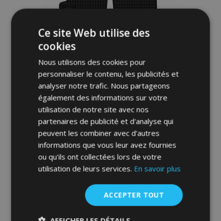
Ce site Web utilise des
cookies
Nous utilisons des cookies pour
personnaliser le contenu, les publicités et
analyser notre trafic. Nous partageons
également des informations sur votre
utilisation de notre site avec nos
partenaires de publicité et d'analyse qui
Tapis de voiture pour ŠKODA ROOMSTER
peuvent les combiner avec d'autres
4 pcs 2006-2015
informations que vous leur avez fournies
ou qu'ils ont collectées lors de votre
36,00 €
utilisation de leurs services.
En savoir plus
Ajouter Au Panier
ACCEPTER TOUT
Ajouter
AFFICHER LES DÉTAILS