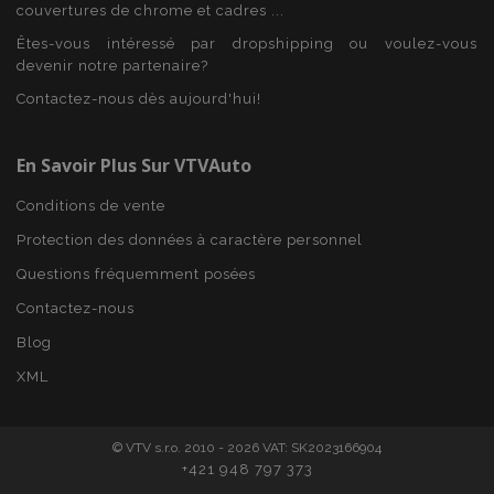
Fournisseur
/
Nom
Expi
couvertures de chrome et cadres ...
Domaine
Êtes-vous intéressé par dropshipping ou voulez-vous
mage-cache-sessid
1 
Adobe Inc.
devenir notre partenaire?
www.vtvauto.eu
Contactez-nous dès aujourd'hui!
En Savoir Plus Sur VTVAuto
Conditions de vente
Protection des données à caractère personnel
Questions fréquemment posées
Contactez-nous
product_data_storage
1 
Adobe Inc.
Blog
www.vtvauto.eu
Politique de
XML
confidentialité de Google
© VTV s.r.o. 2010 - 2026 VAT: SK2023166904
+421 948 797 373
PHPSESSID
PHP.net