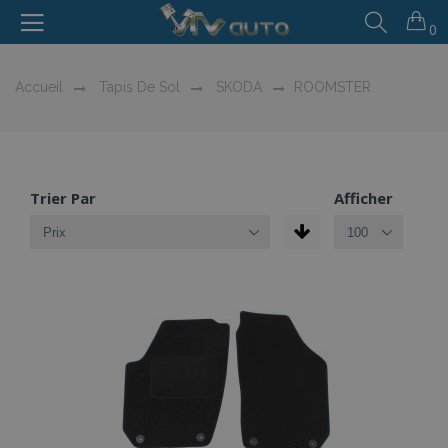
0
Accueil
Tapis De Sol
SKODA
ROOMSTER
Trier Par
Afficher