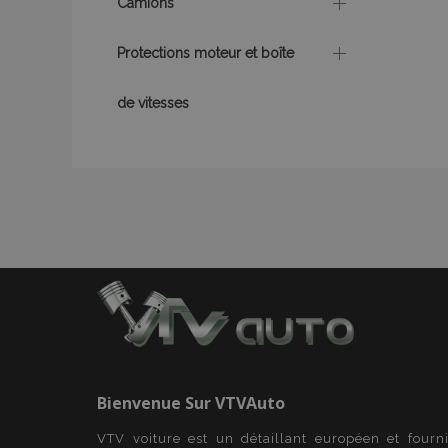
Camions
mage-cache-stor
Protections moteur et boîte
CookieScriptConse
de vitesses
X-Magento-Vary
mage-messages
Bienvenue Sur
VTVAuto
VTV voiture est un détaillant européen et fourn