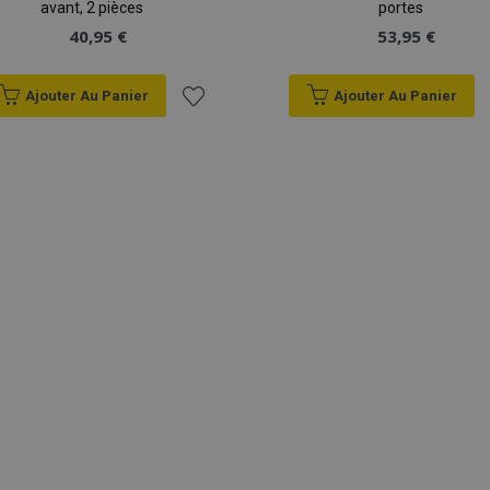
avant, 2 pièces
portes
40,95 €
53,95 €
Ajouter Au Panier
Ajouter Au Panier
Ajouter
à la
liste
d'achats