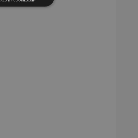
RED BY COOKIESCRIPT
nctionnalité
nnexion des
s strictement
enche le nettoyage
 Lorsque le cookie
on backend,
tockage local et
r true.
 données produit
mment consultés /