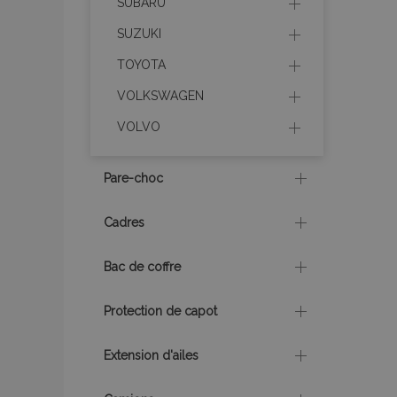
SUBARU
PHPSESSID
SUZUKI
TOYOTA
VOLKSWAGEN
VOLVO
mage-translation-f
Pare-choc
section_data_ids
Cadres
recently_viewed_p
Bac de coffre
recently_viewed_p
Protection de capot
recently_compare
Extension d'ailes
recently_compare