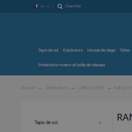
Chercher
Fr
Tapis de sol
Enjoliveurs
Housse de siège
Toiles
Protections moteur et boîte de vitesses
Accueil
Déflecteurs
LAND ROVER
RANGE R
RA
Tapis de sol