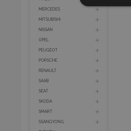
Stricteme
nécessair
MERCEDES
MITSUBISHI
NISSAN
OPEL
PEUGEOT
Les cookies strictem
PORSCHE
utilisateurs et la g
nécessaires.
RENAULT
Nom
SAAB
mage-cache-sessi
SEAT
SKODA
SMART
product_data_sto
SSANGYONG