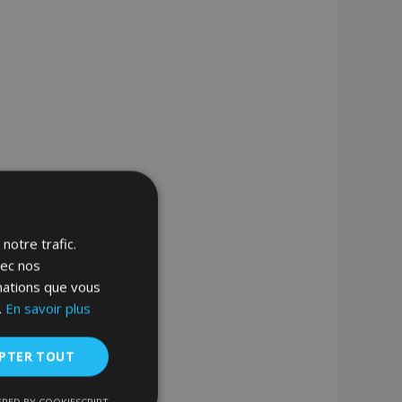
notre trafic.
vec nos
rmations que vous
.
En savoir plus
PTER TOUT