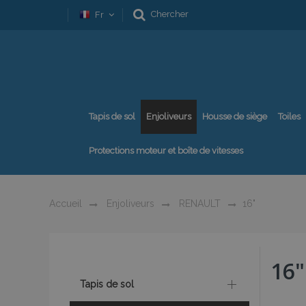
Chercher
Fr
Tapis de sol
Enjoliveurs
Housse de siège
Toiles
Protections moteur et boîte de vitesses
Accueil
Enjoliveurs
RENAULT
16"
16"
Tapis de sol