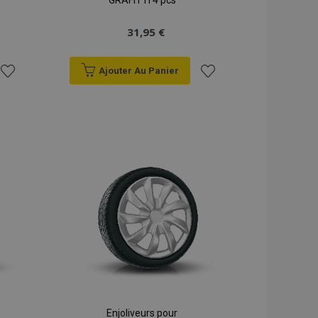
GRAFITTI 4 pcs
31,95 €
Ajouter Au Panier
Ajouter
Ajouter
à la
à la
liste
liste
d'achats
d'achats
Enjoliveurs pour