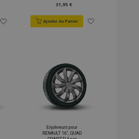
31,95 €
Ajouter Au Panier
Ajouter
Ajouter
à la
à la
liste
liste
d'achats
d'achats
Enjoliveurs pour
RENAULT 16", QUAD