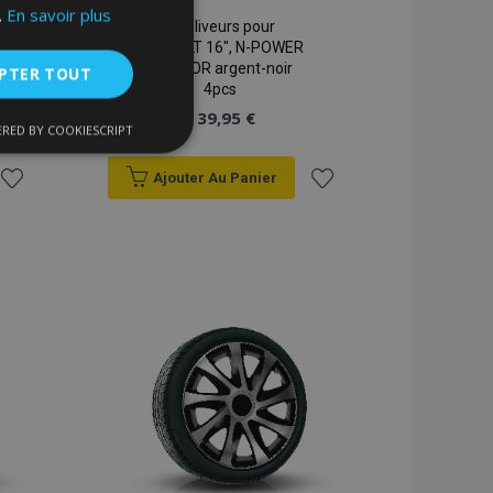
.
En savoir plus
Enjoliveurs pour
RENAULT 16", N-POWER
BICOLOR argent-noir
PTER TOUT
4pcs
39,95 €
RED BY COOKIESCRIPT
nctionnalité
Ajouter Au Panier
Ajouter
Ajouter
à la
à la
liste
liste
d'achats
d'achats
nnexion des
s strictement
enche le nettoyage
 Lorsque le cookie