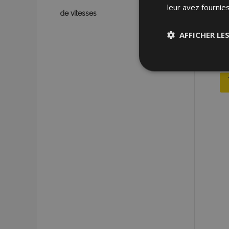
leur avez fournies
de vitesses
AFFICHER LE
Stricteme
nécessair
Les cookies strictem
utilisateurs et la g
nécessaires.
Nom
mage-cache-sessi