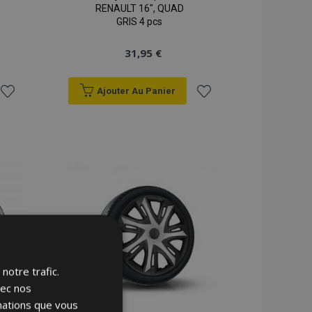
RENAULT 16", QUAD
GRIS 4 pcs
31,95 €
Ajouter Au Panier
Ajouter
Ajouter
à la
à la
liste
liste
d'achats
d'achats
notre trafic.
vec nos
rmations que vous