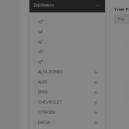
Enjoliveurs
Trier P
13"
14"
15"
16"
17"
ALFA ROMEO
AUDI
BMW
CHEVROLET
CITROËN
DACIA