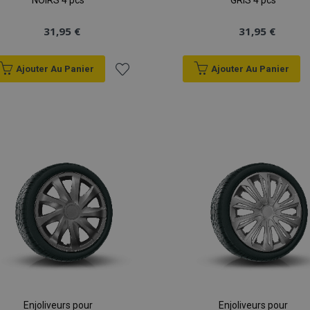
NOIRS 4 pcs
GRIS 4 pcs
31,95 €
31,95 €
Ajouter Au Panier
Ajouter Au Panier
Ajouter
à la
liste
d'achats
Enjoliveurs pour
Enjoliveurs pour