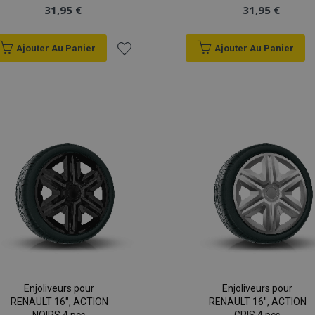
31,95 €
31,95 €
Ajouter Au Panier
Ajouter Au Panier
Ajouter
à la
liste
d'achats
Enjoliveurs pour
Enjoliveurs pour
RENAULT 16", ACTION
RENAULT 16", ACTION