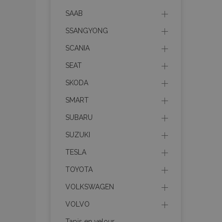
recently_viewed_p
SAAB
recently_compare
SSANGYONG
SCANIA
recently_compare
SEAT
mage-cache-stor
SKODA
SMART
CookieScriptConse
SUBARU
SUZUKI
TESLA
X-Magento-Vary
TOYOTA
VOLKSWAGEN
VOLVO
mage-messages
Tapis en velour