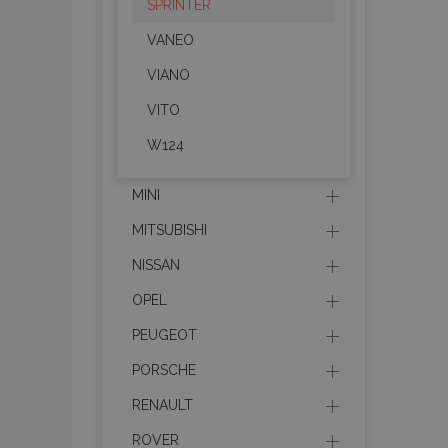
SPRINTER
VANEO
product_data_sto
VIANO
VITO
PHPSESSID
W124
MINI
MITSUBISHI
mage-translation-f
NISSAN
OPEL
section_data_ids
PEUGEOT
PORSCHE
RENAULT
recently_viewed_p
ROVER