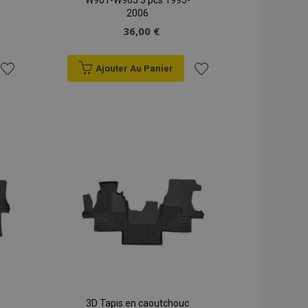
W901-W905 3 pcs 1995-
2006
36,00 €
Ajouter Au Panier
Ajouter
Ajouter
à la
à la
liste
liste
d'achats
d'achats
3D Tapis en caoutchouc