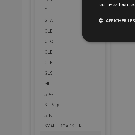
leur avez fournies
GL
AFFICHER LE
GLA
GLB
Stricteme
GLC
nécessair
GLE
GLK
GLS
ML
SL55
Les cookies strictem
utilisateurs et la g
SL R230
nécessaires.
SLK
Nom
SMART ROADSTER
mage-cache-sessi