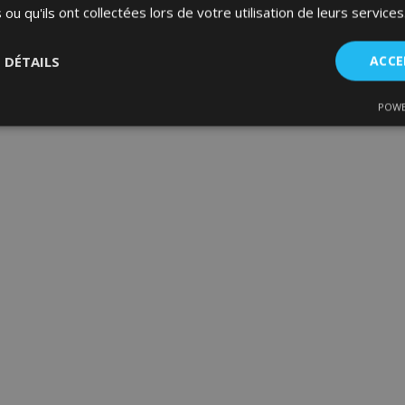
 ou qu'ils ont collectées lors de votre utilisation de leurs services
S DÉTAILS
ACCE
POWE
nt
Performance
Ciblage
Fo
es
Strictement nécessaires
Performance
Ciblage
Fonctionnalité
ent nécessaires habilitent des fonctionnalités de base du site Web telles que la co
estion des comptes. Le site Web ne peut pas être utilisé correctement sans les cookie
Fournisseur
/
Expiration
Description
Domaine
d
1 jour
La valeur de ce cookie décl
Adobe Inc.
du stockage du cache local.
www.vtvauto.eu