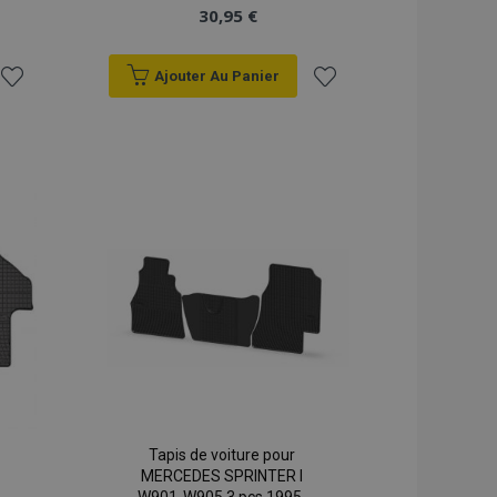
30,95 €
Ajouter Au Panier
Ajouter
Ajouter
à la
à la
liste
liste
d'achats
d'achats
Tapis de voiture pour
MERCEDES SPRINTER I