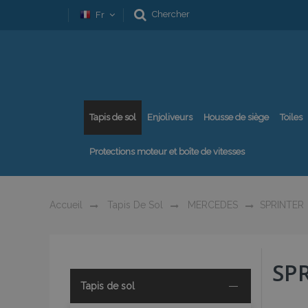
Chercher
Fr
Tapis de sol
Enjoliveurs
Housse de siège
Toiles
Protections moteur et boîte de vitesses
Accueil
Tapis De Sol
MERCEDES
SPRINTER
SP
Tapis de sol