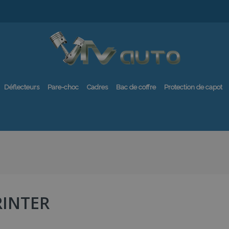
Déflecteurs
Pare-choc
Cadres
Bac de coffre
Protection de capot
RINTER