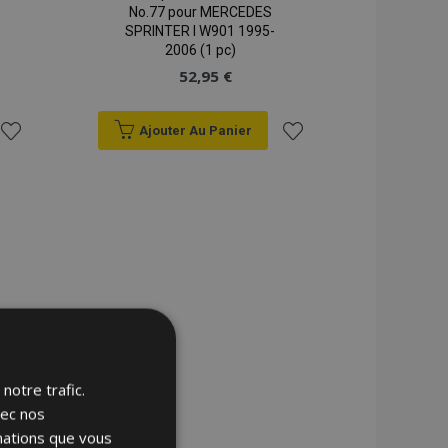
No.77 pour MERCEDES
SPRINTER I W901 1995-
2006 (1 pc)
52,95 €
Ajouter Au Panier
Ajouter
Ajouter
à la
à la
liste
liste
d'achats
d'achats
notre trafic.
vec nos
rmations que vous