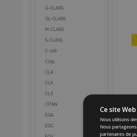
G-CLASS
GL-CLASS
M-CLASS
S-CLASS
C-126
C215
CLA
CLK
CLS
CITAN
Ce site Web 
EQA
Nous utilisons des
EQC
Nous partageons é
partenaires de pu
EQV