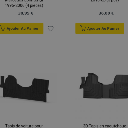
Mercedes Sprinter I,II
2018-up (3 pcs)
1995-2006 (4 pièces)
30,95 €
36,00 €
Ajouter Au Panier
Ajouter Au Panier
Ajouter
à la
liste
d'achats
Tapis de voiture pour
3D Tapis en caoutchouc