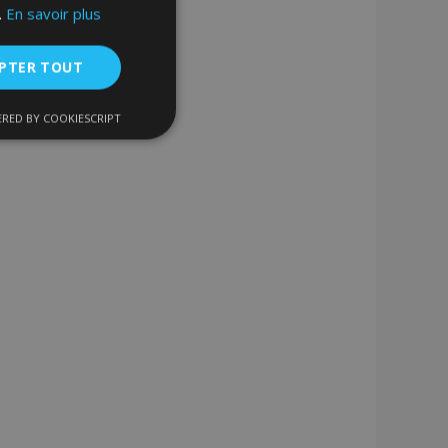
.
En savoir plus
PTER TOUT
RED BY COOKIESCRIPT
nctionnalité
nnexion des
s strictement
enche le nettoyage
 Lorsque le cookie