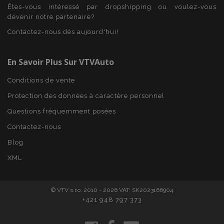
Domaine
Êtes-vous intéressé par dropshipping ou voulez-vous
mage-cache-sessid
1 
devenir notre partenaire?
Adobe Inc.
www.vtvauto.eu
Contactez-nous dès aujourd'hui!
En Savoir Plus Sur VTVAuto
Conditions de vente
Protection des données à caractère personnel
Questions fréquemment posées
Contactez-nous
Blog
product_data_storage
1 
Adobe Inc.
www.vtvauto.eu
Politique de
XML
confidentialité de Google
© VTV s.r.o. 2010 - 2026 VAT: SK2023166904
+421 948 797 373
PHPSESSID
PHP.net
min
.vtvauto.eu