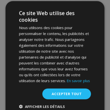
d'achats
Ce site Web utilise des
cookies
Nous utilisons des cookies pour
personnaliser le contenu, les publicités et
analyser notre trafic. Nous partageons
également des informations sur votre
utilisation de notre site avec nos
partenaires de publicité et d'analyse qui
Toile pour voiture MOBILE GARAGE
minivan Citroen C8 450-485 cm
peuvent les combiner avec d'autres
informations que vous leur avez fournies
89,00 €
ou qu'ils ont collectées lors de votre
utilisation de leurs services.
En savoir plus
Ajouter Au Panier
ACCEPTER TOUT
Ajouter
à la
AFFICHER LES DÉTAILS