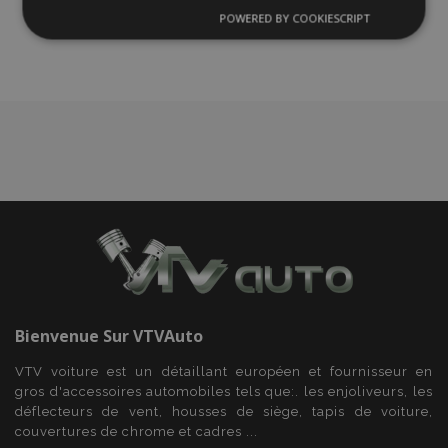
liste
POWERED BY COOKIESCRIPT
Strictement
Performance
Ciblage
nécessaires
d'achats
Fonctionnalité
Strictement nécessaires
Performance
Ciblage
Fonctionnalité
Les cookies strictement nécessaires habilitent des
Bienvenue Sur
VTVAuto
fonctionnalités de base du site Web telles que la
connexion des utilisateurs et la gestion des
VTV voiture est un détaillant européen et fournisseur en
comptes. Le site Web ne peut pas être utilisé
correctement sans les cookies strictement
gros d'accessoires automobiles tels que:. les enjoliveurs, les
nécessaires.
déflecteurs de vent, housses de siège, tapis de voiture,
couvertures de chrome et cadres ...
Fournisseur
/
Nom
Expi