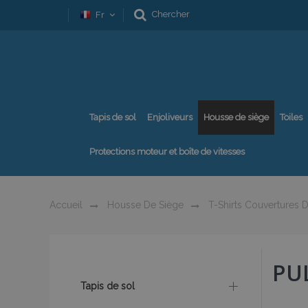
Chercher
Fr
Tapis de sol
Enjoliveurs
Housse de siège
Toiles
Protections moteur et boîte de vitesses
Accueil
Housse De Siège
T-Shirts Couvertures D
PU
Tapis de sol