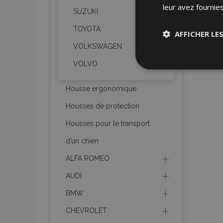
leur avez fournies
SUZUKI
TOYOTA
AFFICHER LE
VOLKSWAGEN
Stricteme
VOLVO
nécessair
Housse ergonomique
Housses de protection
Housses pour le transport
d’un chien
ALFA ROMEO
Les cookies strictem
utilisateurs et la g
AUDI
nécessaires.
BMW
Nom
CHEVROLET
mage-cache-sessi