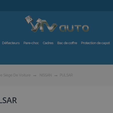
Déflecteurs
Pare-choc
Cadres
Bac de coffre
Protection de capot
e Siège De Voiture
NISSAN
PULSAR
LSAR