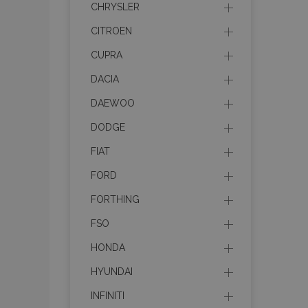
CHRYSLER
CITROEN
product_data_sto
CUPRA
DACIA
PHPSESSID
DAEWOO
DODGE
FIAT
FORD
mage-translation-f
FORTHING
FSO
section_data_ids
HONDA
HYUNDAI
recently_viewed_p
INFINITI