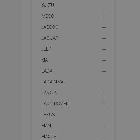
recently_viewed_p
ISUZU
IVECO
recently_compare
JAECOO
recently_compare
JAGUAR
JEEP
mage-cache-stor
KIA
CookieScriptConse
LADA
LADA NIVA
LANCIA
X-Magento-Vary
LAND ROVER
LEXUS
MAN
mage-messages
MAXUS