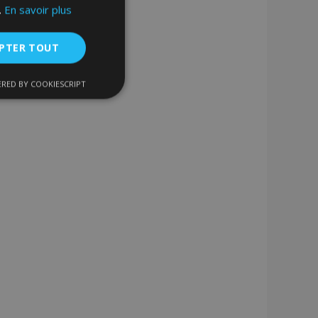
.
En savoir plus
PTER TOUT
RED BY COOKIESCRIPT
nctionnalité
nnexion des
s strictement
enche le nettoyage
 Lorsque le cookie