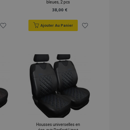
bleues, 2 pcs
38,00 €
Ajouter Au Panier
Ajouter
Ajouter
à la
à la
liste
liste
d'achats
d'achats
Housses universelles en