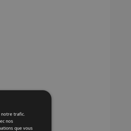
notre trafic.
vec nos
rmations que vous