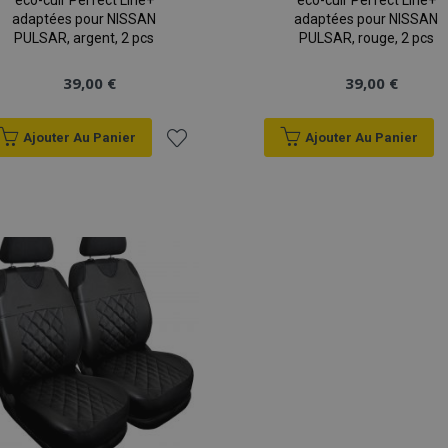
éco-cuir Perfect Line+
éco-cuir Perfect Line+
adaptées pour NISSAN
adaptées pour NISSAN
PULSAR, argent, 2 pcs
PULSAR, rouge, 2 pcs
39,00 €
39,00 €
Ajouter Au Panier
Ajouter Au Panier
Ajouter
à la
liste
d'achats