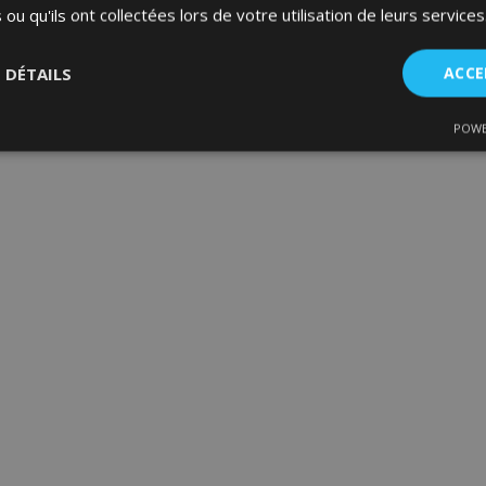
 ou qu'ils ont collectées lors de votre utilisation de leurs services
S DÉTAILS
ACCE
POWE
nt
Performance
Ciblage
Fo
es
Strictement nécessaires
Performance
Ciblage
Fonctionnalité
ent nécessaires habilitent des fonctionnalités de base du site Web telles que la co
estion des comptes. Le site Web ne peut pas être utilisé correctement sans les cookie
Fournisseur
/
Expiration
Description
Domaine
d
1 jour
La valeur de ce cookie décl
Adobe Inc.
du stockage du cache local.
www.vtvauto.eu