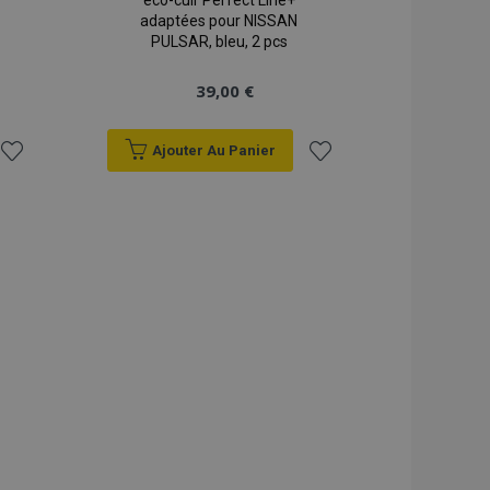
éco-cuir Perfect Line+
adaptées pour NISSAN
PULSAR, bleu, 2 pcs
39,00 €
Ajouter Au Panier
Ajouter
Ajouter
à la
à la
liste
liste
d'achats
d'achats