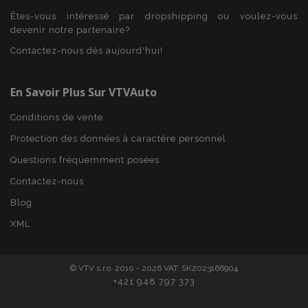
Êtes-vous intéressé par dropshipping ou voulez-vous
CookieScriptConsent
1 
CookieScript
devenir notre partenaire?
www.vtvauto.eu
Contactez-nous dès aujourd'hui!
En Savoir Plus Sur VTVAuto
Conditions de vente
Protection des données à caractère personnel
Questions fréquemment posées
Contactez-nous
X-Magento-Vary
Adobe Inc.
Blog
min
www.vtvauto.eu
XML
sec
© VTV s.r.o. 2010 - 2026 VAT: SK2023166904
+421 948 797 373