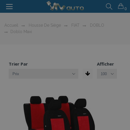
0
Accueil
Housse De Siège
FIAT
DOBLO
Doblo Maxi
Trier Par
Afficher