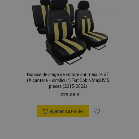
liste
d'achats
section_data_ids
1 
Adobe Inc.
www.vtvauto.eu
Housse de siège de voiture sur mesure GT
(Alcantara + similicuir) Fiat Doblo Maxi IV 5
places (2015-2022)
225,00 €
recently_viewed_product
1 
Adobe Inc.
www.vtvauto.eu
Ajouter Au Panier
Ajouter
à la
recently_viewed_product_previous
1 
Adobe Inc.