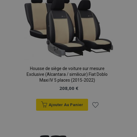
sec
d'achats
Housse de siège de voiture sur mesure
Exclusive (Alcantara / similicuir) Fiat Doblo
Maxi IV 5 places (2015-2022)
208,00 €
Ajouter Au Panier
Ajouter
mage-translation-file-version
Ses
Adobe Inc.
à la
www.vtvauto.eu