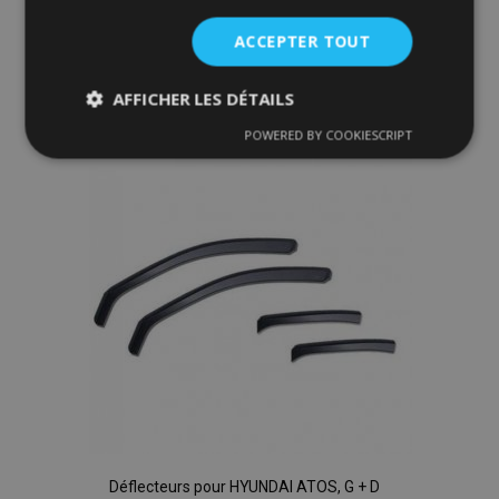
Ajouter Au Panier
ACCEPTER TOUT
Ajouter
AFFICHER LES DÉTAILS
à la
POWERED BY COOKIESCRIPT
Strictement
Performance
Ciblage
liste
nécessaires
d'achats
Fonctionnalité
Strictement nécessaires
Performance
Ciblage
Fonctionnalité
Les cookies strictement nécessaires habilitent des
Déflecteurs pour HYUNDAI ATOS, G + D
fonctionnalités de base du site Web telles que la