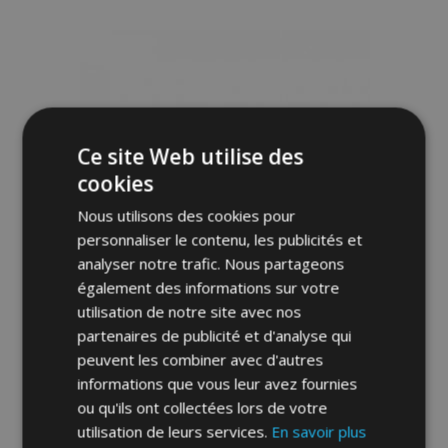
à la
liste
d'achats
Ce site Web utilise des
cookies
Nous utilisons des cookies pour
personnaliser le contenu, les publicités et
analyser notre trafic. Nous partageons
également des informations sur votre
utilisation de notre site avec nos
partenaires de publicité et d'analyse qui
Déflecteurs pour HYUNDAI ATOS, G + D
peuvent les combiner avec d'autres
2000-2008, avant et arriere, 4 pcs, 5-
informations que vous leur avez fournies
portes
ou qu'ils ont collectées lors de votre
53,95 €
utilisation de leurs services.
En savoir plus