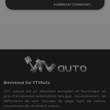
liste
POWERED BY COOKIESCRIPT
Strictement
Performance
Ciblage
nécessaires
d'achats
Fonctionnalité
Strictement nécessaires
Performance
Ciblage
Fonctionnalité
Les cookies strictement nécessaires habilitent des
Bienvenue Sur
VTVAuto
fonctionnalités de base du site Web telles que la
connexion des utilisateurs et la gestion des
VTV voiture est un détaillant européen et fournisseur en
comptes. Le site Web ne peut pas être utilisé
correctement sans les cookies strictement
gros d'accessoires automobiles tels que:. les enjoliveurs, les
nécessaires.
déflecteurs de vent, housses de siège, tapis de voiture,
couvertures de chrome et cadres ...
Fournisseur
/
Nom
Expi