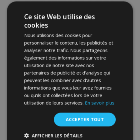
d'achats
Ce site Web utilise des
cookies
Nous utilisons des cookies pour
personnaliser le contenu, les publicités et
analyser notre trafic. Nous partageons
également des informations sur votre
utilisation de notre site avec nos
partenaires de publicité et d'analyse qui
Toile pour voiture MOBILE GARAGE
SUV/off-road Ford Kuga 430-460 cm
peuvent les combiner avec d'autres
informations que vous leur avez fournies
87,00 €
ou qu'ils ont collectées lors de votre
utilisation de leurs services.
En savoir plus
Ajouter Au Panier
ACCEPTER TOUT
Ajouter
à la
AFFICHER LES DÉTAILS