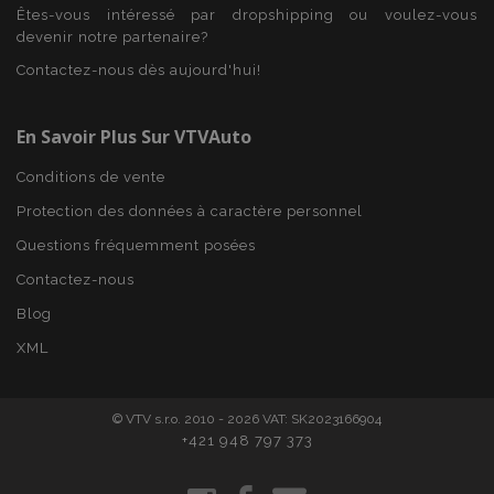
Domaine
Êtes-vous intéressé par dropshipping ou voulez-vous
mage-cache-sessid
1 
devenir notre partenaire?
Adobe Inc.
www.vtvauto.eu
Contactez-nous dès aujourd'hui!
En Savoir Plus Sur VTVAuto
Conditions de vente
Protection des données à caractère personnel
Questions fréquemment posées
Contactez-nous
Blog
product_data_storage
1 
Adobe Inc.
www.vtvauto.eu
Politique de
XML
confidentialité de Google
© VTV s.r.o. 2010 - 2026 VAT: SK2023166904
+421 948 797 373
PHPSESSID
PHP.net
min
.vtvauto.eu