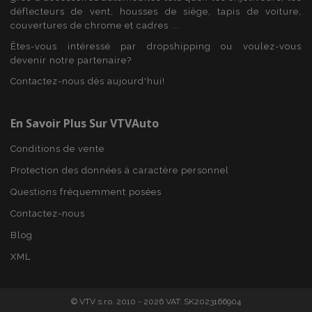
Fournisseur
/
déflecteurs de vent, housses de siège, tapis de voiture,
Nom
Expi
Domaine
couvertures de chrome et cadres ...
mage-cache-sessid
1 
Adobe Inc.
Êtes-vous intéressé par dropshipping ou voulez-vous
www.vtvauto.eu
devenir notre partenaire?
Contactez-nous dès aujourd'hui!
En Savoir Plus Sur VTVAuto
Conditions de vente
Protection des données à caractère personnel
Questions fréquemment posées
Contactez-nous
product_data_storage
1 
Adobe Inc.
www.vtvauto.eu
Blog
Politique de
confidentialité de Google
XML
© VTV s.r.o. 2010 - 2026 VAT: SK2023166904