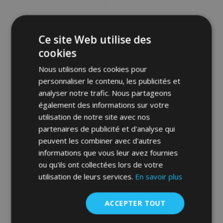
d'achats
Ce site Web utilise des
cookies
Nous utilisons des cookies pour
personnaliser le contenu, les publicités et
analyser notre trafic. Nous partageons
également des informations sur votre
utilisation de notre site avec nos
partenaires de publicité et d'analyse qui
peuvent les combiner avec d'autres
Toile pour voiture MOBILE GARAGE
hatchback Daewoo Kalos 380-405 cm
informations que vous leur avez fournies
ou qu'ils ont collectées lors de votre
71,00 €
utilisation de leurs services.
En savoir plus
Ajouter Au Panier
ACCEPTER TOUT
Ajouter