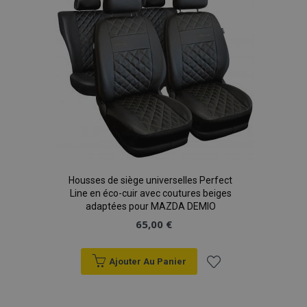
d'achats
X-Magento-Vary
Adobe Inc.
min
www.vtvauto.eu
sec
Housses de siège universelles Perfect
Line en éco-cuir avec coutures beiges
adaptées pour MAZDA DEMIO
65,00 €
Ajouter Au Panier
mage-messages
1 
Adobe Inc.
www.vtvauto.eu
Ajouter