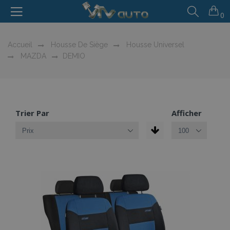
0
Accueil
Housse De Siège
Housse Universel
MAZDA
DEMIO
Trier Par
Afficher