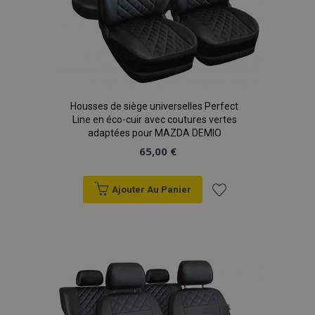
recently_viewed_product
1 
Adobe Inc.
Housses de siège universelles Perfect
www.vtvauto.eu
Line en éco-cuir avec coutures vertes
adaptées pour MAZDA DEMIO
65,00 €
recently_viewed_product_previous
1 
Adobe Inc.
www.vtvauto.eu
Ajouter Au Panier
Ajouter
à la
recently_compared_product
1 
Adobe Inc.
liste
www.vtvauto.eu
d'achats