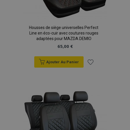
Housses de siège universelles Perfect
Line en éco-cuir avec coutures rouges
adaptées pour MAZDA DEMIO
65,00 €
Ajouter Au Panier
mage-translation-file-version
Ses
Adobe Inc.
www.vtvauto.eu
Ajouter
à la
liste
d'achats
section_data_ids
1 
Adobe Inc.
www.vtvauto.eu