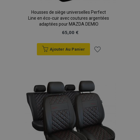
Housses de siège universelles Perfect
Line en éco-cuir avec coutures argentées
adaptées pour MAZDA DEMIO
65,00 €
product_data_storage
1 
Adobe Inc.
www.vtvauto.eu
Politique de
confidentialité de Google
Ajouter Au Panier
Ajouter
à la
PHPSESSID
PHP.net
min
.vtvauto.eu
liste
sec
d'achats