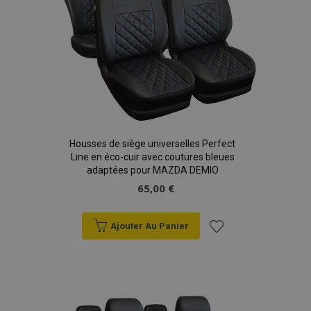
recently_compared_product_previous
1 
Adobe Inc.
www.vtvauto.eu
mage-cache-storage
1 
Adobe Inc.
www.vtvauto.eu
Housses de siège universelles Perfect
Line en éco-cuir avec coutures bleues
adaptées pour MAZDA DEMIO
65,00 €
CookieScriptConsent
1 
CookieScript
www.vtvauto.eu
Ajouter Au Panier
Ajouter
à la
liste