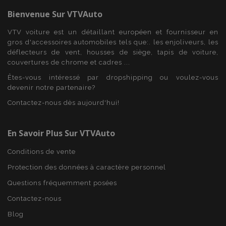
mage-translation-file-version
Ses
Adobe Inc.
Bienvenue Sur
VTVAuto
www.vtvauto.eu
VTV voiture est un détaillant européen et fournisseur en
gros d'accessoires automobiles tels que:. les enjoliveurs, les
déflecteurs de vent, housses de siège, tapis de voiture,
couvertures de chrome et cadres ...
Êtes-vous intéressé par dropshipping ou voulez-vous
devenir notre partenaire?
Contactez-nous dès aujourd'hui!
section_data_ids
1 
Adobe Inc.
www.vtvauto.eu
En Savoir Plus Sur VTVAuto
Conditions de vente
Protection des données à caractère personnel
Questions fréquemment posées
recently_viewed_product
1 
Adobe Inc.
Contactez-nous
www.vtvauto.eu
Blog