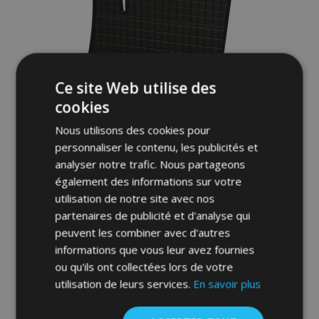
Ce site Web utilise des
cookies
Nous utilisons des cookies pour
personnaliser le contenu, les publicités et
analyser notre trafic. Nous partageons
Tapis de voiture pour VOLVO V70 III 4 pcs
également des informations sur votre
2007-2016
utilisation de notre site avec nos
36,00 €
partenaires de publicité et d'analyse qui
peuvent les combiner avec d'autres
informations que vous leur avez fournies
Ajouter Au Panier
ou qu'ils ont collectées lors de votre
Ajouter
utilisation de leurs services.
En savoir plus
à la