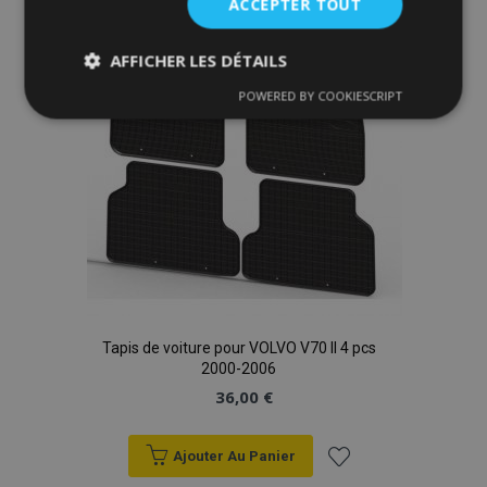
ACCEPTER TOUT
liste
AFFICHER LES DÉTAILS
d'achats
POWERED BY COOKIESCRIPT
Strictement
Performance
Ciblage
nécessaires
Fonctionnalité
Tapis de voiture pour VOLVO V70 II 4 pcs
Strictement nécessaires
Performance
2000-2006
Ciblage
Fonctionnalité
36,00 €
Les cookies strictement nécessaires habilitent des
fonctionnalités de base du site Web telles que la
Ajouter Au Panier
connexion des utilisateurs et la gestion des
comptes. Le site Web ne peut pas être utilisé