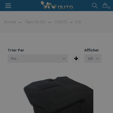
0
Accueil
Tapis De Sol
VOLVO
V70
Trier Par
Afficher