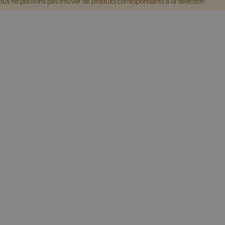
us ne pouvons pas trouver de produits correspondants à la sélection.