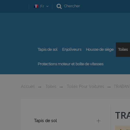
Chercher
Fr
Tapis de sol
Enjoliveurs
Housse de siège
Toiles
Protections moteur et boîte de vitesses
Accueil
Toiles
Toiles Pour Voitures
TRABAN
TR
Tapis de sol