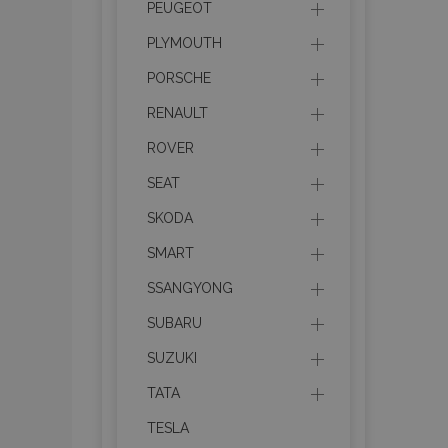
PEUGEOT
PLYMOUTH
PORSCHE
Les cookies strictem
RENAULT
utilisateurs et la g
nécessaires.
ROVER
Nom
SEAT
mage-cache-sessi
SKODA
SMART
SSANGYONG
product_data_sto
SUBARU
PHPSESSID
SUZUKI
TATA
TESLA