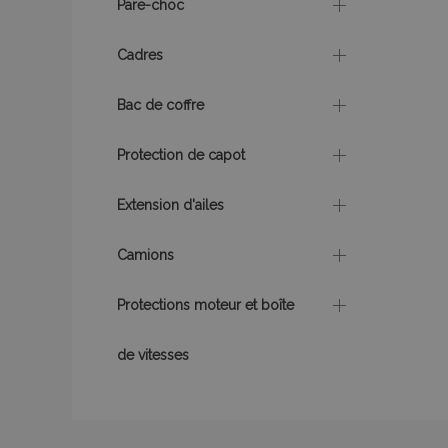
CookieScriptConse
Pare-choc
Cadres
X-Magento-Vary
Bac de coffre
Protection de capot
mage-messages
Extension d'ailes
Camions
Protections moteur et boîte
Nom
Nom
de vitesses
Four
Nom
Dom
_ga
form_key
_gcl_au
Goo
.vtv
mage-translation-