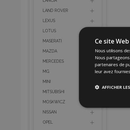
LANCIA
LAND ROVER
LEXUS
LOTUS
Ce site Web 
MASERATI
Nous utilisons des
MAZDA
Nous partageons é
MERCEDES
partenaires de pu
leur avez fournies
MG
MINI
AFFICHER LE
MITSUBISHI
MOSKWICZ
Stricteme
nécessair
NISSAN
OPEL