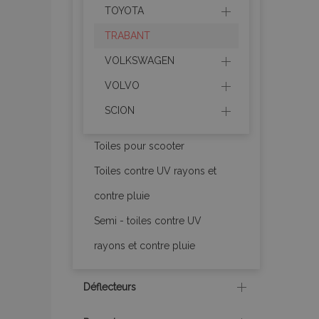
TOYOTA
mage-translation-f
TRABANT
VOLKSWAGEN
section_data_ids
VOLVO
SCION
recently_viewed_p
Toiles pour scooter
recently_viewed_p
Toiles contre UV rayons et
contre pluie
recently_compare
Semi - toiles contre UV
recently_compare
rayons et contre pluie
mage-cache-stor
Déflecteurs