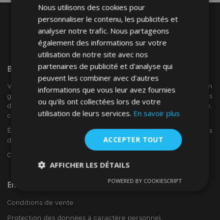
Nous utilisons des cookies pour
personnaliser le contenu, les publicités et
analyser notre trafic. Nous partageons
également des informations sur votre
utilisation de notre site avec nos
partenaires de publicité et d'analyse qui
Bienvenue Sur
VTVAuto
peuvent les combiner avec d'autres
VTV voiture est un détaillant européen et fournisseur en
informations que vous leur avez fournies
gros d'accessoires automobiles tels que:. les enjoliveurs, les
ou qu'ils ont collectées lors de votre
déflecteurs de vent, housses de siège, tapis de voiture,
utilisation de leurs services.
En savoir plus
couvertures de chrome et cadres ...
Êtes-vous intéressé par dropshipping ou voulez-vous
ACCEPTER TOUT
devenir notre partenaire?
Contactez-nous dès aujourd'hui!
AFFICHER LES DÉTAILS
POWERED BY COOKIESCRIPT
En Savoir Plus Sur VTVAuto
Strictement
Performance
Ciblage
nécessaires
Conditions de vente
Protection des données à caractère personnel