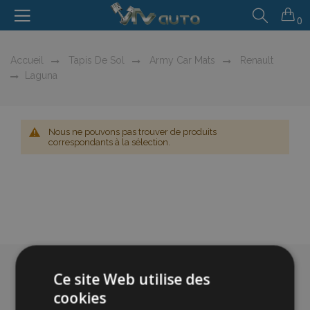
0
Accueil
Tapis De Sol
Army Car Mats
Renault
Laguna
Nous ne pouvons pas trouver de produits
correspondants à la sélection.
Ce site Web utilise des
cookies