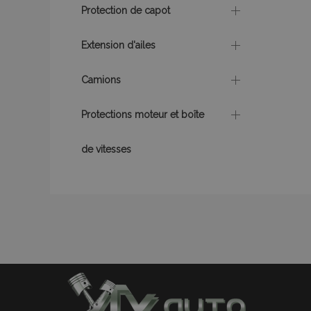
Protection de capot
X-Magento-Vary
Extension d'ailes
Camions
mage-messages
Protections moteur et boîte
de vitesses
Nom
Nom
Four
Nom
Dom
_ga
form_key
_gcl_au
Goo
.vtv
mage-translation-
storage
test_cookie
Goo
.dou
mage-cache-
_gid
storage-section-