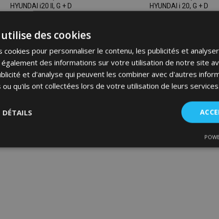
HYUNDAI i20 II, G + D
HYUNDAI i 20, G + D
2015-2020, avant et
2009-2015, avant et
arriere, 4 pcs, 5-portes
arriere, 4 pcs, 5-portes
utilise des cookies
53,95 €
53,95 €
 cookies pour personnaliser le contenu, les publicités et analyser 
galement des informations sur votre utilisation de notre site a
Ajouter Au Panier
Ajouter Au Panier
blicité et d'analyse qui peuvent les combiner avec d'autres info
Ajouter
 ou qu'ils ont collectées lors de votre utilisation de leurs services
à la
S DÉTAILS
ACCE
liste
POWE
d'achats
nt
Performance
Ciblage
Fo
es
Strictement nécessaires
Performance
Ciblage
Fonctionnalité