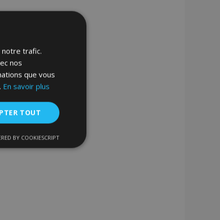
notre trafic.
vec nos
rmations que vous
Ajouter
.
En savoir plus
à la
PTER TOUT
liste
RED BY COOKIESCRIPT
d'achats
nctionnalité