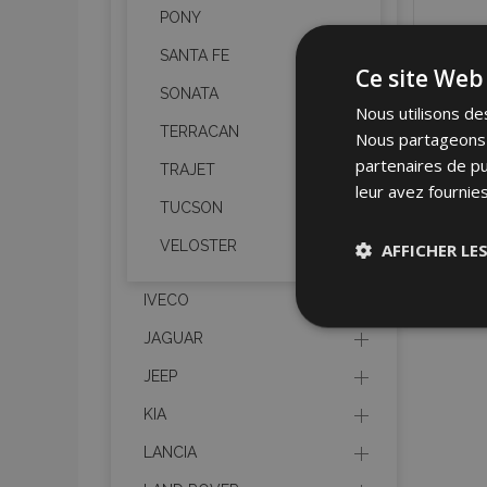
PONY
SANTA FE
Ce site Web 
SONATA
Nous utilisons des
TERRACAN
Nous partageons é
partenaires de pu
TRAJET
leur avez fournies
TUCSON
VELOSTER
AFFICHER LE
IVECO
Stricteme
nécessair
JAGUAR
JEEP
KIA
LANCIA