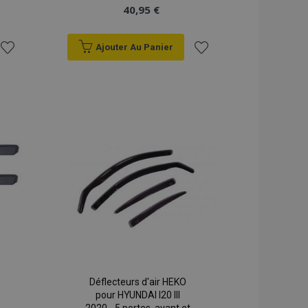
40,95 €
Ajouter Au Panier
Ajouter
Ajouter
à la
à la
liste
liste
d'achats
d'achats
Déflecteurs d'air HEKO
pour HYUNDAI I20 III