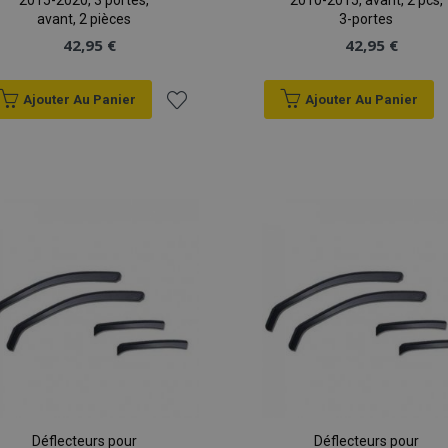
2015-2020, 3 portes,
2010-2015, avant, 2 pcs,
avant, 2 pièces
3-portes
42,95 €
42,95 €
Ajouter Au Panier
Ajouter Au Panier
Ajouter
à la
liste
d'achats
Déflecteurs pour
Déflecteurs pour