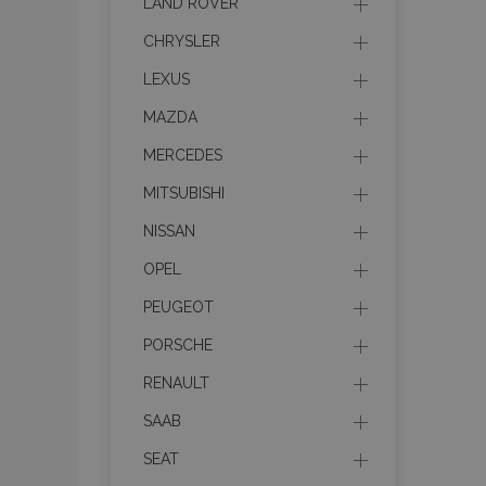
LAND ROVER
Les cookies strictem
CHRYSLER
utilisateurs et la g
nécessaires.
LEXUS
Nom
MAZDA
mage-cache-sessi
MERCEDES
MITSUBISHI
NISSAN
product_data_sto
OPEL
PEUGEOT
PHPSESSID
PORSCHE
RENAULT
SAAB
SEAT
mage-translation-f