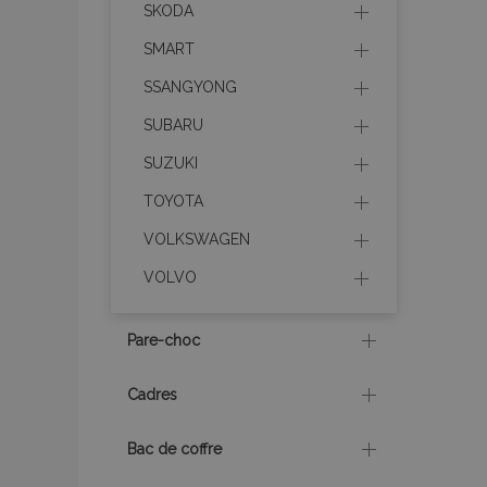
SKODA
SMART
section_data_ids
SSANGYONG
SUBARU
recently_viewed_p
SUZUKI
recently_viewed_p
TOYOTA
VOLKSWAGEN
recently_compare
VOLVO
recently_compare
Pare-choc
mage-cache-stor
Cadres
CookieScriptConse
Bac de coffre