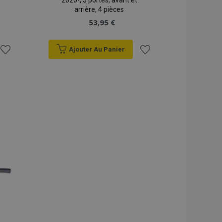
2020-, 5 portes, avant et
arrière, 4 pièces
53,95 €
Ajouter Au Panier
Ajouter
Ajouter
à la
à la
liste
liste
d'achats
d'achats