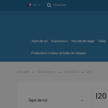
Chercher
Fr
Tapis de sol
Enjoliveurs
Housse de siège
Toiles
Protections moteur et boîte de vitesses
Accueil
Déflecteurs
HYUNDAI
I20
I20
Tapis de sol