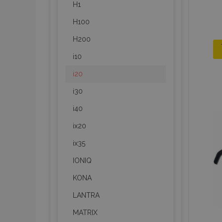
H1
H100
H200
i10
i20
i30
i40
ix20
ix35
IONIQ
KONA
LANTRA
MATRIX