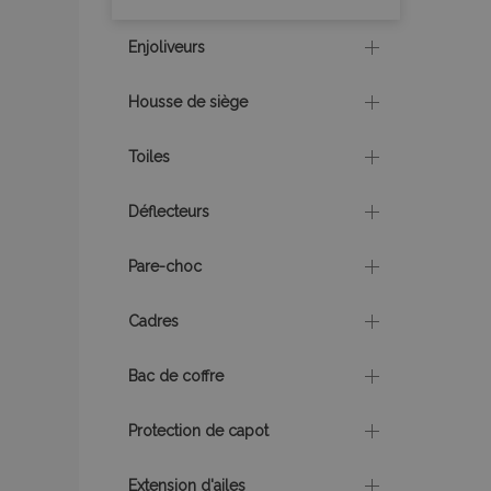
section_data_ids
Enjoliveurs
recently_viewed_p
Housse de siège
recently_viewed_p
Toiles
recently_compare
Déflecteurs
recently_compare
Pare-choc
mage-cache-stor
Cadres
Bac de coffre
CookieScriptConse
Protection de capot
X-Magento-Vary
Extension d'ailes