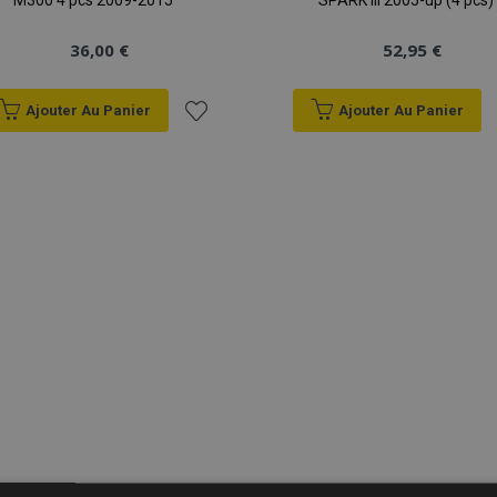
M300 4 pcs 2009-2015
SPARK III 2005-up (4 pcs)
36,00 €
52,95 €
Ajouter Au Panier
Ajouter Au Panier
Ajouter
à la
liste
d'achats