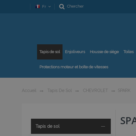
Chercher
Fr
Tapis de sol
Enjoliveurs
Housse de siège
Toiles
Protections moteur et boîte de vitesses
Accueil
Tapis De Sol
CHEVROLET
SPARK
SP
Tapis de sol