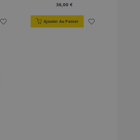
36,00 €
Ajouter Au Panier
Ajouter
Ajouter
à la
à la
liste
liste
d'achats
d'achats