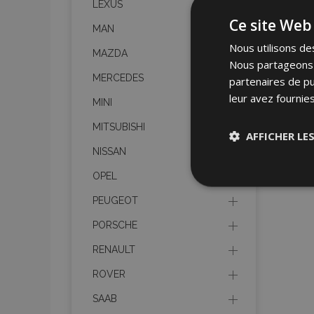
LEXUS
Ce site Web 
MAN
Nous utilisons des
MAZDA
Nous partageons é
MERCEDES
partenaires de pu
leur avez fournies
MINI
MITSUBISHI
AFFICHER LE
NISSAN
OPEL
Stricteme
nécessair
PEUGEOT
PORSCHE
RENAULT
ROVER
SAAB