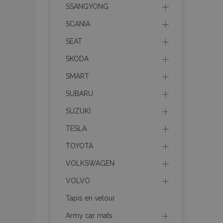
Les cookies strictem
SSANGYONG
utilisateurs et la g
nécessaires.
SCANIA
Nom
SEAT
mage-cache-sessi
SKODA
SMART
SUBARU
product_data_sto
SUZUKI
PHPSESSID
TESLA
TOYOTA
VOLKSWAGEN
VOLVO
mage-translation-f
Tapis en velour
Army car mats