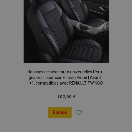
mage-translation-file-version
Ses
Adobe Inc.
www.vtvauto.eu
Housses de siège auto universelles Peru
gris-noir | Eco-cuir + Tissu Piqué | Avant
1+1, compatibles avec RENAULT TWINGO
107,00 €
section_data_ids
1 
Adobe Inc.
www.vtvauto.eu
Épuisé
Ajouter