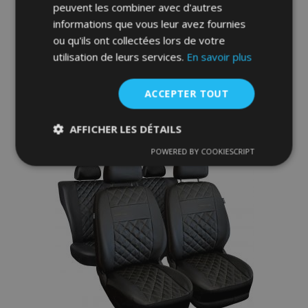
Line en éco-cuir avec coutures bleues
peuvent les combiner avec d'autres
adaptées pour RENAULT TWINGO
informations que vous leur avez fournies
ou qu'ils ont collectées lors de votre
65,00 €
utilisation de leurs services.
En savoir plus
Ajouter Au Panier
ACCEPTER TOUT
Ajouter
AFFICHER LES DÉTAILS
à la
POWERED BY COOKIESCRIPT
Strictement
Performance
Ciblage
liste
nécessaires
d'achats
Fonctionnalité