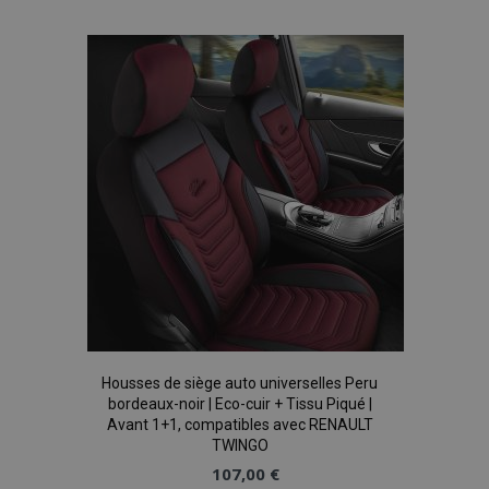
à la
liste
recently_viewed_product
1 
Adobe Inc.
d'achats
www.vtvauto.eu
recently_viewed_product_previous
1 
Adobe Inc.
www.vtvauto.eu
recently_compared_product
1 
Adobe Inc.
www.vtvauto.eu
Housses de siège auto universelles Peru
bordeaux-noir | Eco-cuir + Tissu Piqué |
Avant 1+1, compatibles avec RENAULT
TWINGO
recently_compared_product_previous
1 
Adobe Inc.
www.vtvauto.eu
107,00 €