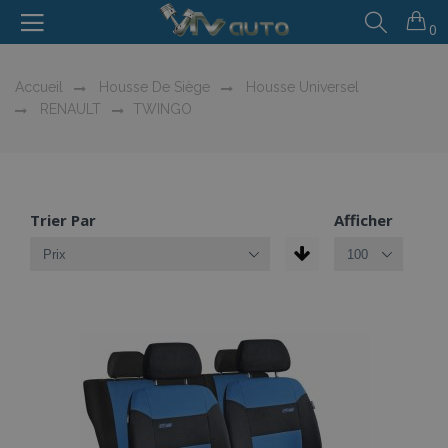
0
Accueil
Housse De Siège
Housse Universel
RENAULT
TWINGO
Trier Par
Afficher