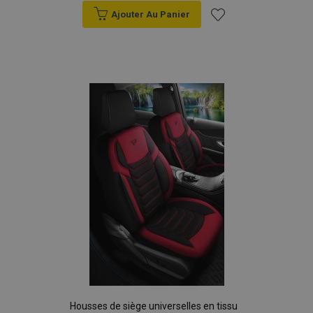
données sur les
Ajouter Au Panier
sites à fort
trafic.
Ajouter
à la
liste
d'achats
Housses de siège universelles en tissu