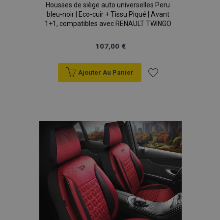
Housses de siège auto universelles Peru
bleu-noir | Eco-cuir + Tissu Piqué | Avant
X-Magento-Vary
Adobe Inc.
1+1, compatibles avec RENAULT TWINGO
min
www.vtvauto.eu
sec
107,00 €
Ajouter Au Panier
Ajouter
à la
liste
d'achats
mage-messages
1 
Adobe Inc.
www.vtvauto.eu