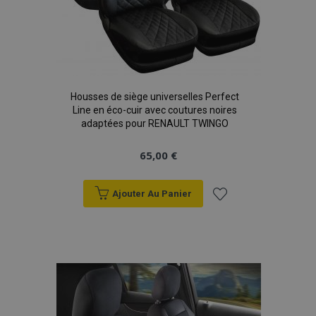
product_data_storage
1 
Adobe Inc.
www.vtvauto.eu
Politique de
confidentialité de Google
Housses de siège universelles Perfect
Line en éco-cuir avec coutures noires
adaptées pour RENAULT TWINGO
PHPSESSID
PHP.net
min
.vtvauto.eu
65,00 €
sec
Ajouter Au Panier
Ajouter
à la
liste
d'achats