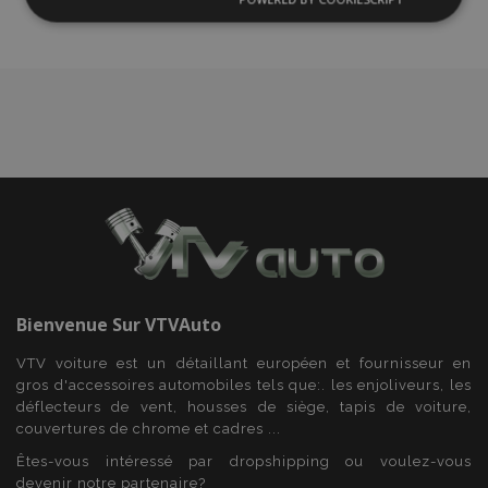
Strictement
Performance
Ciblage
d'achats
nécessaires
Fonctionnalité
Strictement nécessaires
Performance
Ciblage
Fonctionnalité
Bienvenue Sur
VTVAuto
Les cookies strictement nécessaires habilitent des
fonctionnalités de base du site Web telles que la
VTV voiture est un détaillant européen et fournisseur en
connexion des utilisateurs et la gestion des
gros d'accessoires automobiles tels que:. les enjoliveurs, les
comptes. Le site Web ne peut pas être utilisé
correctement sans les cookies strictement
déflecteurs de vent, housses de siège, tapis de voiture,
nécessaires.
couvertures de chrome et cadres ...
Fournisseur
/
Êtes-vous intéressé par dropshipping ou voulez-vous
Nom
Expi
Domaine
devenir notre partenaire?