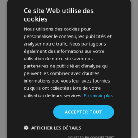
Ce site Web utilise des
cookies
Nous utilisons des cookies pour
personnaliser le contenu, les publicités et
analyser notre trafic. Nous partageons
également des informations sur votre
utilisation de notre site avec nos
partenaires de publicité et d'analyse qui
Tapis de voiture pour SEAT AROSA 4 pcs
1997-2005
peuvent les combiner avec d'autres
40,00 €
informations que vous leur avez fournies
ou qu'ils ont collectées lors de votre
utilisation de leurs services.
En savoir plus
Ajouter Au Panier
Ajouter
ACCEPTER TOUT
à la
AFFICHER LES DÉTAILS
liste
POWERED BY COOKIESCRIPT