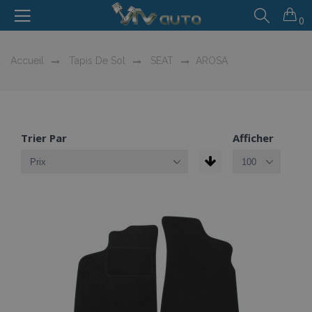
0
Accueil
Tapis De Sol
SEAT
AROSA
Trier Par
Afficher