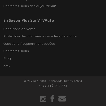
mage-cache-sessid
1 
Adobe Inc.
Contactez-nous dès aujourd'hui!
www.vtvauto.eu
En Savoir Plus Sur VTVAuto
Conditions de vente
Protection des données à caractère personnel
Questions fréquemment posées
Contactez-nous
Blog
product_data_storage
1 
Adobe Inc.
XML
www.vtvauto.eu
Politique de
confidentialité de Google
© VTV s.r.o. 2010 - 2026 VAT: SK2023166904
+421 948 797 373
PHPSESSID
PHP.net
min
.vtvauto.eu