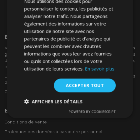
Nous utilisons des cookies pour
personnaliser le contenu, les publicités et
analyser notre trafic. Nous partageons
également des informations sur votre
utilisation de notre site avec nos
Bienvenue Sur
VTVAuto
partenaires de publicité et d'analyse qui
peuvent les combiner avec d'autres
VTV voiture est un détaillant européen et fournisseur en
informations que vous leur avez fournies
gros d'accessoires automobiles tels que:. les enjoliveurs, les
ou qu'ils ont collectées lors de votre
déflecteurs de vent, housses de siège, tapis de voiture,
couvertures de chrome et cadres ...
utilisation de leurs services.
En savoir plus
Êtes-vous intéressé par dropshipping ou voulez-vous
devenir notre partenaire?
ACCEPTER TOUT
Contactez-nous dès aujourd'hui!
AFFICHER LES DÉTAILS
En Savoir Plus Sur VTVAuto
POWERED BY COOKIESCRIPT
Strictement
Performance
Ciblage
nécessaires
Conditions de vente
Protection des données à caractère personnel