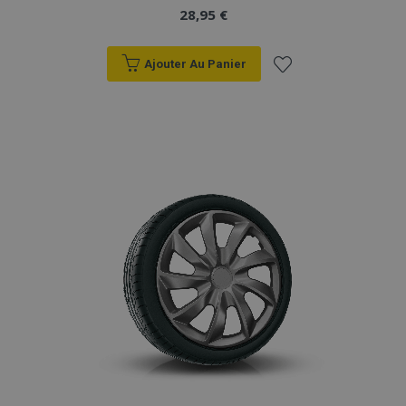
28,95 €
Ajouter Au Panier
Ajouter
à la
liste
d'achats