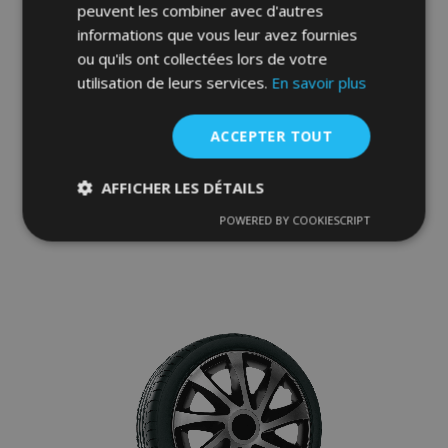
peuvent les combiner avec d'autres
informations que vous leur avez fournies
ou qu'ils ont collectées lors de votre
utilisation de leurs services.
En savoir plus
Enjoliveurs pour BMW 15", Quad bicolor, 4
pcs
35,95 €
ACCEPTER TOUT
AFFICHER LES DÉTAILS
Ajouter Au Panier
POWERED BY COOKIESCRIPT
Ajouter
Strictement
Performance
Ciblage
nécessaires
à la
liste
Fonctionnalité
d'achats