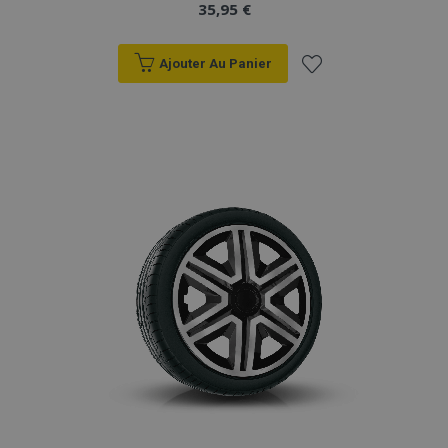
35,95 €
Ajouter Au Panier
Ajouter
à la
liste
d'achats