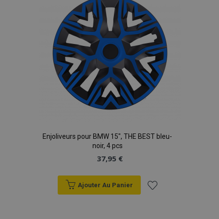
d'achats
mage-translation-file-version
Ses
Adobe Inc.
www.vtvauto.eu
Enjoliveurs pour BMW 15", THE BEST bleu-
noir, 4 pcs
37,95 €
section_data_ids
1 
Adobe Inc.
www.vtvauto.eu
Ajouter Au Panier
Ajouter