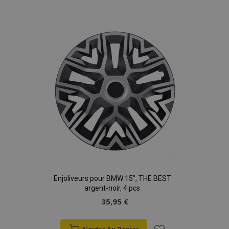
à la
liste
d'achats
Enjoliveurs pour BMW 15", THE BEST
argent-noir, 4 pcs
35,95 €