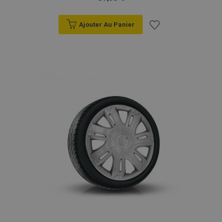
Ajouter Au Panier
Ajouter
à la
liste
d'achats