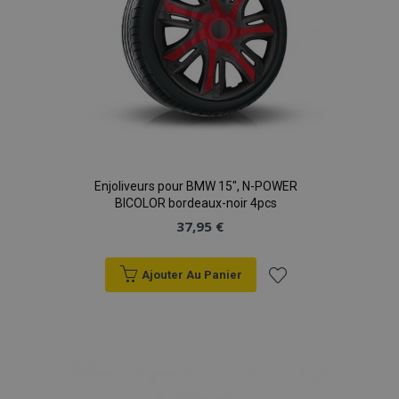
données sur les
sites à fort
trafic.
Enjoliveurs pour BMW 15", N-POWER
BICOLOR bordeaux-noir 4pcs
37,95 €
Ajouter Au Panier
Ajouter
à la
liste