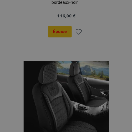
bordeaux-noir
116,00 €
Épuisé
Ajouter
à la
liste
d'achats