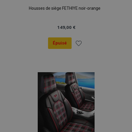
Housses de siège FETHIYE noir-orange
149,00 €
Épuisé
Ajouter
à la
liste
d'achats