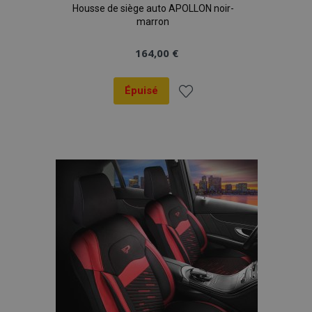
Housse de siège auto APOLLON noir-
données sur les
sites à fort
marron
trafic.
164,00 €
Épuisé
Ajouter
à la
liste
d'achats