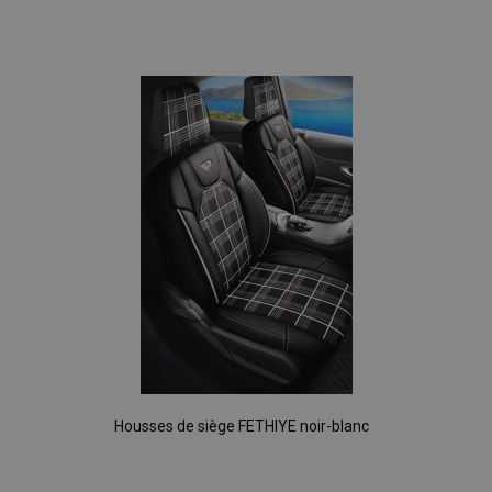
Ajouter
à la
liste
d'achats
Housses de siège FETHIYE noir-blanc