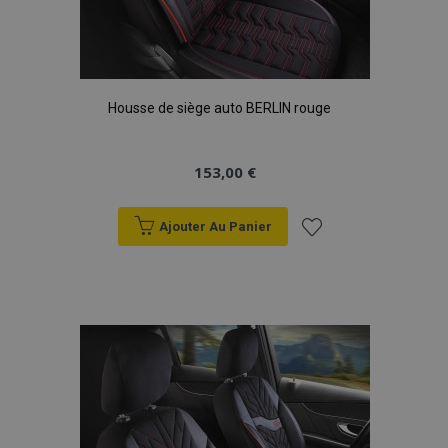
mage-cache-storage
1 
Adobe Inc.
www.vtvauto.eu
Housse de siège auto BERLIN rouge
153,00 €
Ajouter Au Panier
CookieScriptConsent
1 
CookieScript
www.vtvauto.eu
Ajouter
à la
liste
d'achats