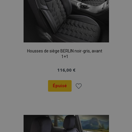
Housses de siège BERLIN noir-gris, avant
1+1
116,00 €
Épuisé
Ajouter
à la
liste
d'achats