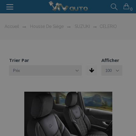
0
Accueil
Housse De Siège
SUZUKI
CELERIO
Trier Par
Afficher