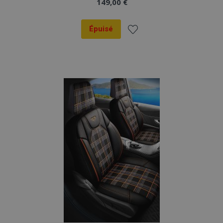
149,00 €
Épuisé
Ajouter
à la
liste
d'achats