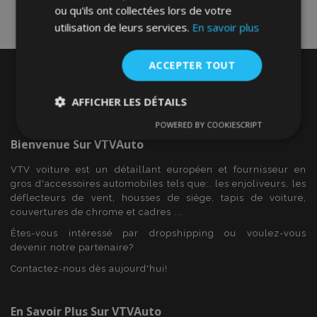
ou qu'ils ont collectées lors de votre
utilisation de leurs services.
En savoir plus
ACCEPTER TOUT
AFFICHER LES DÉTAILS
POWERED BY COOKIESCRIPT
Strictement
Performance
Ciblage
nécessaires
Bienvenue Sur
VTVAuto
VTV voiture est un détaillant européen et fournisseur en
gros d'accessoires automobiles tels que:. les enjoliveurs, les
Fonctionnalité
déflecteurs de vent, housses de siège, tapis de voiture,
couvertures de chrome et cadres ...
Êtes-vous intéressé par dropshipping ou voulez-vous
devenir notre partenaire?
Contactez-nous dès aujourd'hui!
Strictement nécessaires
Performance
En Savoir Plus Sur VTVAuto
Ciblage
Fonctionnalité