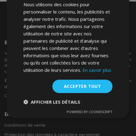
Nous utilisons des cookies pour
personnaliser le contenu, les publicités et
analyser notre trafic. Nous partageons
également des informations sur votre
utilisation de notre site avec nos
partenaires de publicité et d'analyse qui
Bienvenue Sur
VTVAuto
peuvent les combiner avec d'autres
VTV voiture est un détaillant européen et fournisseur en
informations que vous leur avez fournies
gros d'accessoires automobiles tels que:. les enjoliveurs, les
ou qu'ils ont collectées lors de votre
déflecteurs de vent, housses de siège, tapis de voiture,
utilisation de leurs services.
En savoir plus
couvertures de chrome et cadres ...
Êtes-vous intéressé par dropshipping ou voulez-vous
ACCEPTER TOUT
devenir notre partenaire?
Contactez-nous dès aujourd'hui!
AFFICHER LES DÉTAILS
POWERED BY COOKIESCRIPT
En Savoir Plus Sur VTVAuto
Strictement
Performance
Ciblage
nécessaires
Conditions de vente
Protection des données à caractère personnel