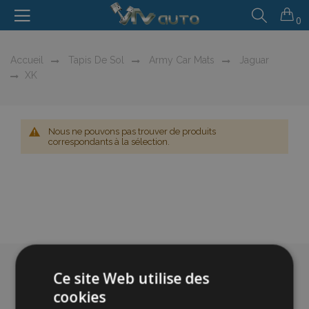
0
Accueil
Tapis De Sol
Army Car Mats
Jaguar
XK
Nous ne pouvons pas trouver de produits
correspondants à la sélection.
Ce site Web utilise des
cookies