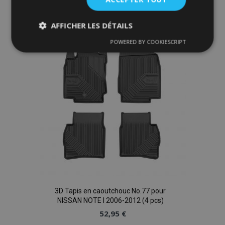
Ajouter
à la
AFFICHER LES DÉTAILS
liste
POWERED BY COOKIESCRIPT
Strictement
Performance
Ciblage
nécessaires
d'achats
Fonctionnalité
Strictement nécessaires
Performance
Ciblage
Fonctionnalité
3D Tapis en caoutchouc No.77 pour
Les cookies strictement nécessaires habilitent des
NISSAN NOTE I 2006-2012 (4 pcs)
fonctionnalités de base du site Web telles que la
52,95 €
connexion des utilisateurs et la gestion des
comptes. Le site Web ne peut pas être utilisé