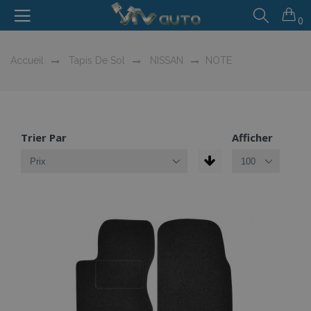
0
Accueil
Tapis De Sol
NISSAN
NOTE
Trier Par
Afficher