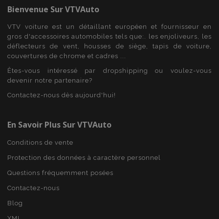
Bienvenue Sur
VTVAuto
PHPSESSID
PHP.net
VTV voiture est un détaillant européen et fournisseur en
min
.vtvauto.eu
gros d'accessoires automobiles tels que:. les enjoliveurs, les
sec
déflecteurs de vent, housses de siège, tapis de voiture,
couvertures de chrome et cadres ...
Êtes-vous intéressé par dropshipping ou voulez-vous
devenir notre partenaire?
Contactez-nous dès aujourd'hui!
En Savoir Plus Sur VTVAuto
Conditions de vente
Protection des données à caractère personnel
Questions fréquemment posées
Contactez-nous
Blog
XML