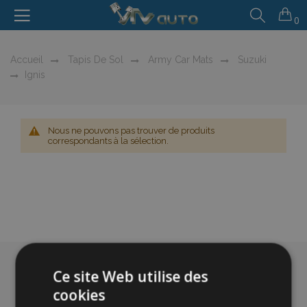
0
Accueil
Tapis De Sol
Army Car Mats
Suzuki
Ignis
Nous ne pouvons pas trouver de produits
correspondants à la sélection.
Ce site Web utilise des
cookies