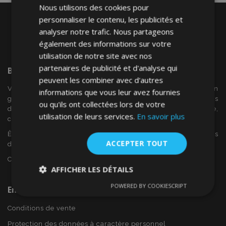
Nous utilisons des cookies pour
personnaliser le contenu, les publicités et
analyser notre trafic. Nous partageons
également des informations sur votre
utilisation de notre site avec nos
partenaires de publicité et d'analyse qui
Bienvenue Sur
VTVAuto
peuvent les combiner avec d'autres
VTV voiture est un détaillant européen et fournisseur en
informations que vous leur avez fournies
gros d'accessoires automobiles tels que:. les enjoliveurs, les
ou qu'ils ont collectées lors de votre
déflecteurs de vent, housses de siège, tapis de voiture,
utilisation de leurs services.
En savoir plus
couvertures de chrome et cadres ...
Êtes-vous intéressé par dropshipping ou voulez-vous
ACCEPTER TOUT
devenir notre partenaire?
Contactez-nous dès aujourd'hui!
AFFICHER LES DÉTAILS
POWERED BY COOKIESCRIPT
En Savoir Plus Sur VTVAuto
Strictement
Performance
Ciblage
nécessaires
Conditions de vente
Protection des données à caractère personnel