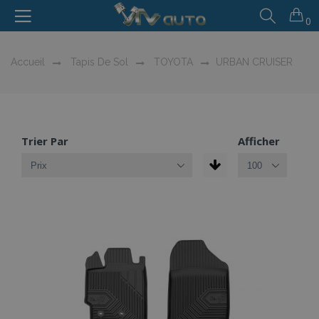
0
Accueil
Tapis De Sol
TOYOTA
URBAN CRUISER
Trier Par
Afficher