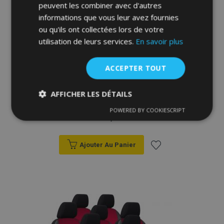
peuvent les combiner avec d'autres
informations que vous leur avez fournies
ou qu'ils ont collectées lors de votre
utilisation de leurs services.
En savoir plus
ACCEPTER TOUT
Housse de siège de voiture sur mesure
AFFICHER LES DÉTAILS
Cuir - Imprimé VOLKSWAGEN SHARAN I
7p. (1995-2010)
POWERED BY COOKIESCRIPT
Strictement
Performance
Ciblage
230,00 €
nécessaires
Ajouter Au Panier
Fonctionnalité
Ajouter
à la
liste
d'achats