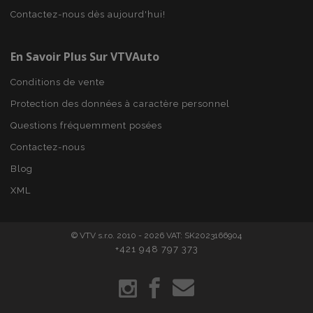
Contactez-nous dès aujourd'hui!
En Savoir Plus Sur VTVAuto
Conditions de vente
Protection des données à caractère personnel
mage-translation-file-version
Ses
Adobe Inc.
www.vtvauto.eu
Questions fréquemment posées
Contactez-nous
Blog
XML
section_data_ids
1 
© VTV s.r.o. 2010 - 2026 VAT: SK2023166904
Adobe Inc.
www.vtvauto.eu
+421 948 797 373