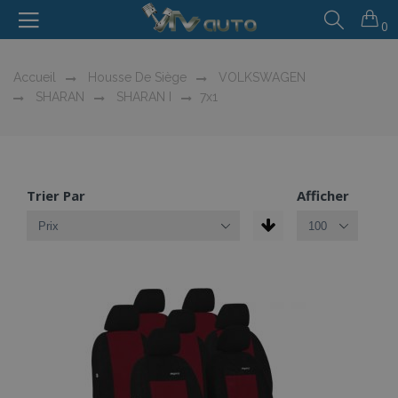
0
Accueil
Housse De Siège
VOLKSWAGEN
SHARAN
SHARAN I
7x1
Trier Par
Afficher