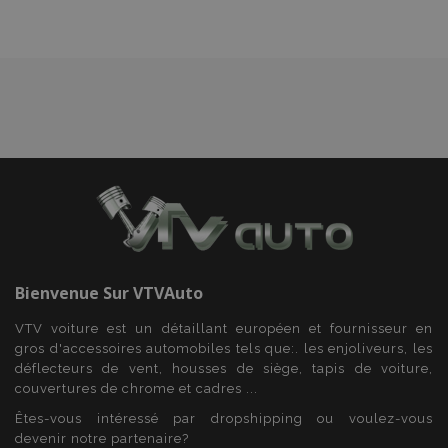
d'achats
product_data_storage
1 
Adobe Inc.
www.vtvauto.eu
Politique de
confidentialité de Google
PHPSESSID
PHP.net
min
.vtvauto.eu
sec
Bienvenue Sur
VTVAuto
VTV voiture est un détaillant européen et fournisseur en
gros d'accessoires automobiles tels que:. les enjoliveurs, les
déflecteurs de vent, housses de siège, tapis de voiture,
couvertures de chrome et cadres ...
Êtes-vous intéressé par dropshipping ou voulez-vous
devenir notre partenaire?