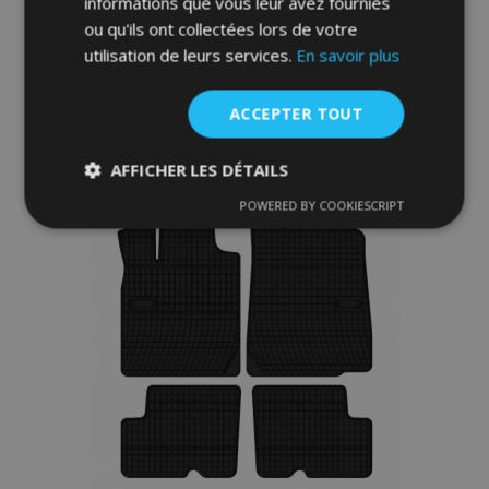
informations que vous leur avez fournies
36,00 €
ou qu'ils ont collectées lors de votre
utilisation de leurs services.
En savoir plus
Ajouter Au Panier
Ajouter
ACCEPTER TOUT
à la
AFFICHER LES DÉTAILS
liste
POWERED BY COOKIESCRIPT
Strictement
Performance
Ciblage
nécessaires
d'achats
Fonctionnalité
Strictement nécessaires
Performance