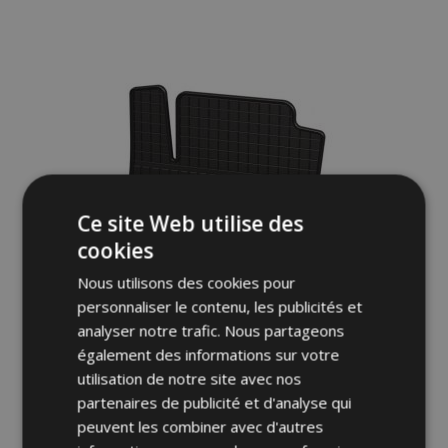
Ajouter
à la
liste
d'achats
Ce site Web utilise des
cookies
Nous utilisons des cookies pour
personnaliser le contenu, les publicités et
analyser notre trafic. Nous partageons
également des informations sur votre
utilisation de notre site avec nos
Tapis de voiture pour DACIA LOGAN II 4
partenaires de publicité et d'analyse qui
pcs 2012-2020
peuvent les combiner avec d'autres