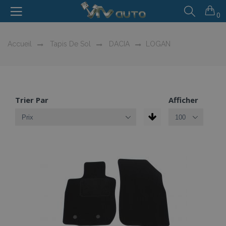
0
Accueil
Tapis De Sol
DACIA
LOGAN
Trier Par
Afficher