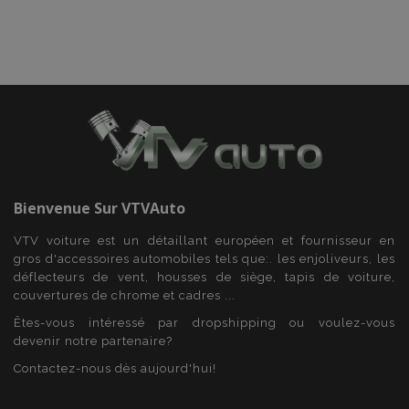
mage-translation-file-version
Ses
Adobe Inc.
www.vtvauto.eu
Bienvenue Sur
VTVAuto
VTV voiture est un détaillant européen et fournisseur en
gros d'accessoires automobiles tels que:. les enjoliveurs, les
déflecteurs de vent, housses de siège, tapis de voiture,
section_data_ids
1 
Adobe Inc.
www.vtvauto.eu
couvertures de chrome et cadres ...
Êtes-vous intéressé par dropshipping ou voulez-vous
devenir notre partenaire?
Contactez-nous dès aujourd'hui!