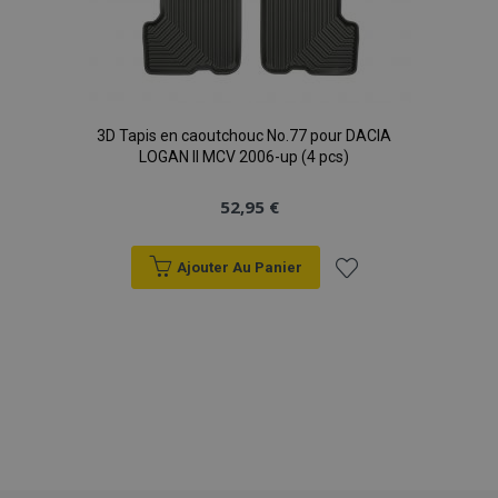
product_data_storage
1 
Adobe Inc.
www.vtvauto.eu
Politique de
confidentialité de Google
3D Tapis en caoutchouc No.77 pour DACIA
LOGAN II MCV 2006-up (4 pcs)
PHPSESSID
PHP.net
min
.vtvauto.eu
52,95 €
sec
Ajouter Au Panier
Ajouter
à la
liste
d'achats