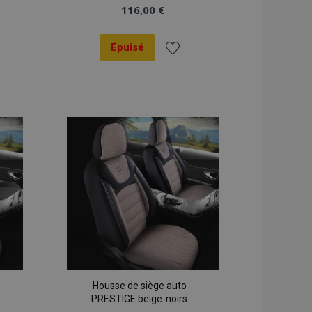
116,00 €
Épuisé
er
Ajouter
à la
liste
ats
d'achats
Housse de siège auto
PRESTIGE beige-noirs