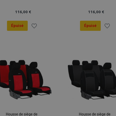
116,00 €
116,00 €
Épuisé
Épuisé
Ajouter
Ajout
à la
à la
liste
liste
d'achats
d'ach
Housse de siège de
Housse de siège de