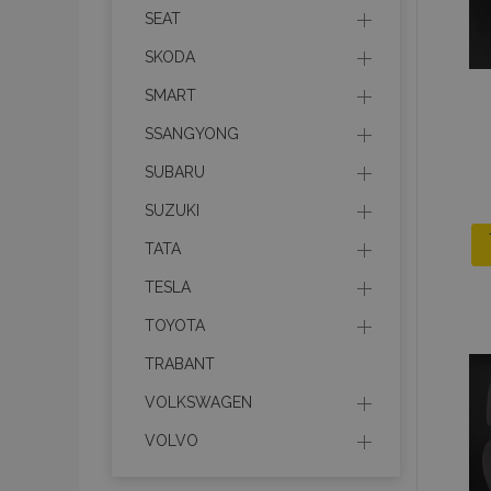
recently_viewed_p
SEAT
SKODA
recently_compare
SMART
recently_compare
SSANGYONG
SUBARU
mage-cache-stor
SUZUKI
CookieScriptConse
TATA
TESLA
TOYOTA
X-Magento-Vary
TRABANT
VOLKSWAGEN
VOLVO
mage-messages