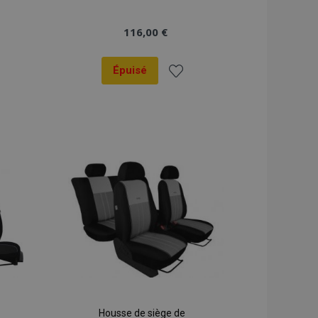
116,00 €
Épuisé
er
Ajouter
à la
liste
ats
d'achats
Housse de siège de