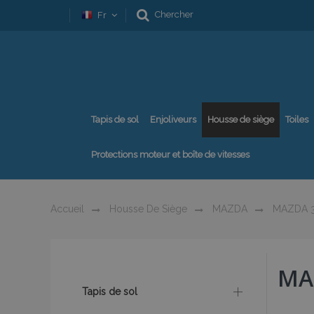
Chercher
Fr
Tapis de sol
Enjoliveurs
Housse de siège
Toiles
Protections moteur et boîte de vitesses
Accueil
Housse De Siège
MAZDA
MAZDA 
MAZ
Tapis de sol