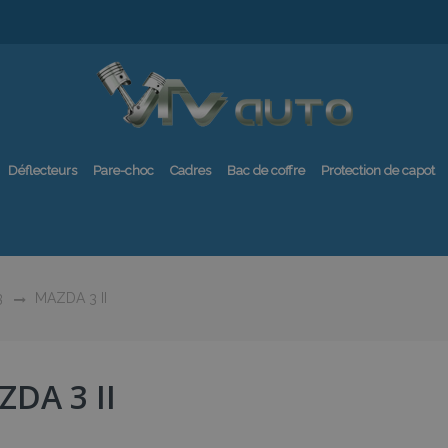
Déflecteurs
Pare-choc
Cadres
Bac de coffre
Protection de capot
3
MAZDA 3 II
DA 3 II