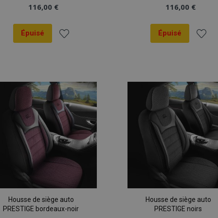
116,00 €
116,00 €
Épuisé
Épuisé
Ajouter
Ajout
à la
à la
liste
liste
d'achats
d'ach
Housse de siège auto
Housse de siège auto
PRESTIGE bordeaux-noir
PRESTIGE noirs