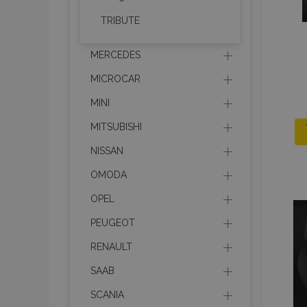
TRIBUTE
product_data_sto
MERCEDES
MICROCAR
PHPSESSID
MINI
MITSUBISHI
NISSAN
OMODA
mage-translation-f
OPEL
PEUGEOT
section_data_ids
RENAULT
SAAB
recently_viewed_p
SCANIA