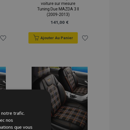
voiture sur mesure
Tuning Due MAZDA 3 II
(2009-2013)
141,00 €
Ajouter Au Panier
Ajouter
Ajouter
à la
à la
liste
liste
d'achats
d'achats
notre trafic.
vec nos
rmations que vous