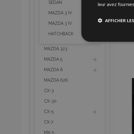
SEDAN
leur avez fournies
MAZDA 3 IV
AFFICHER LE
MAZDA 3 IV
HATCHBACK
Stricteme
nécessair
MAZDA 323
MAZDA 5
MAZDA 6
MAZDA 626
CX-3
Les cookies strictem
utilisateurs et la g
CX-30
nécessaires.
CX-5
Nom
CX-7
mage-cache-sessi
MX-5