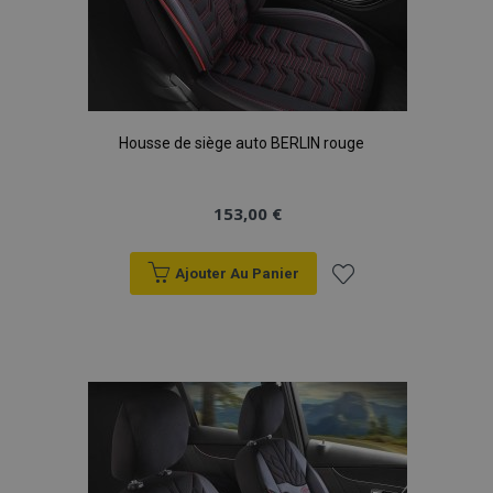
mage-cache-storage
1 
Adobe Inc.
www.vtvauto.eu
Housse de siège auto BERLIN rouge
153,00 €
CookieScriptConsent
1 
CookieScript
www.vtvauto.eu
Ajouter Au Panier
Ajouter
à la
liste
d'achats