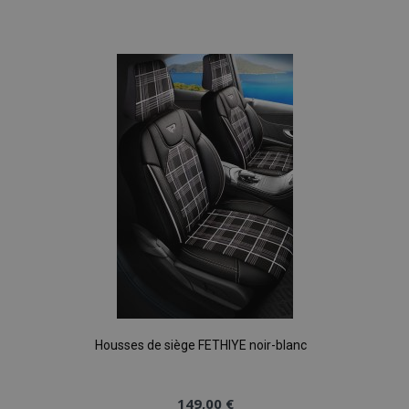
à la
liste
d'achats
Housses de siège FETHIYE noir-blanc
149,00 €