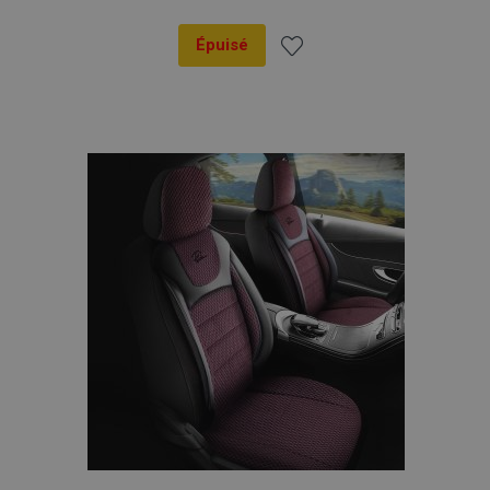
Épuisé
Ajouter
à la
liste
d'achats