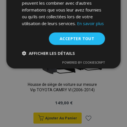
peuvent les combiner avec d'autres
à la
informations que vous leur avez fournies
ou qu'ils ont collectées lors de votre
liste
utilisation de leurs services.
En savoir plus
d'achats
ACCEPTER TOUT
AFFICHER LES DÉTAILS
POWERED BY COOKIESCRIPT
Strictement
Performance
Ciblage
nécessaires
Housse de siège de voiture sur mesure
Vip TOYOTA CAMRY VI (2006-2014)
Fonctionnalité
149,00 €
Ajouter Au Panier