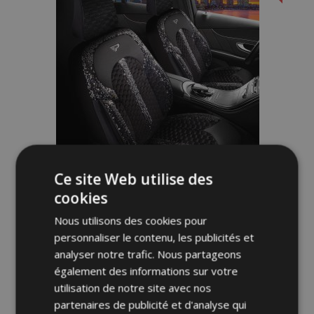
d'achats
Ce site Web utilise des
cookies
Housse de siège auto LUNA noir-argent
Nous utilisons des cookies pour
personnaliser le contenu, les publicités et
149,00 €
175,00 €
analyser notre trafic. Nous partageons
également des informations sur votre
Ajouter Au Panier
utilisation de notre site avec nos
partenaires de publicité et d'analyse qui
Ajouter