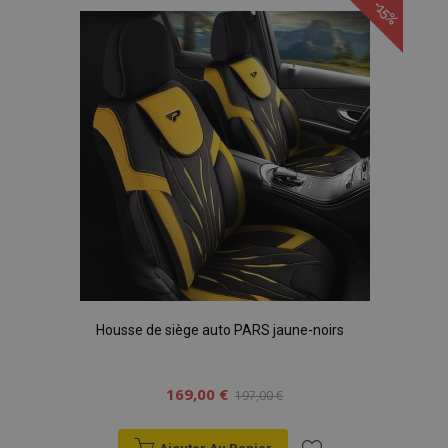
-15%
liste
d'achats
Housse de siège auto PARS jaune-noirs
169,00 €
197,00 €