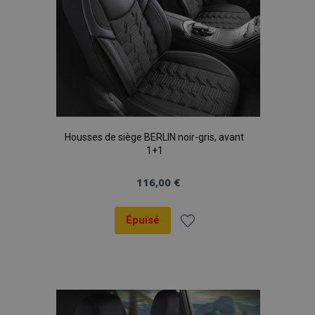
Housses de siège BERLIN noir-gris, avant
1+1
116,00 €
Épuisé
Ajouter
à la
liste