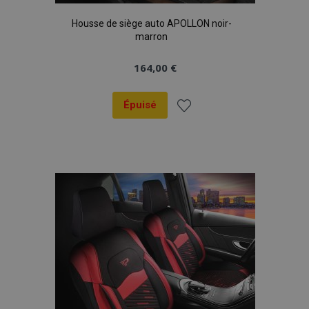
données sur les
sites à fort
Housse de siège auto APOLLON noir-
trafic.
marron
164,00 €
Épuisé
Ajouter
à la
liste
d'achats