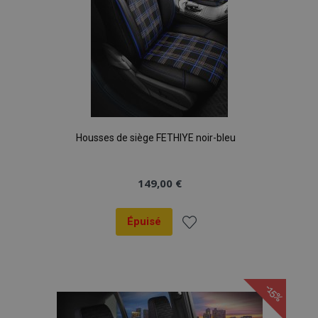
Housses de siège FETHIYE noir-bleu
149,00 €
Épuisé
Ajouter
à la
-15%
liste