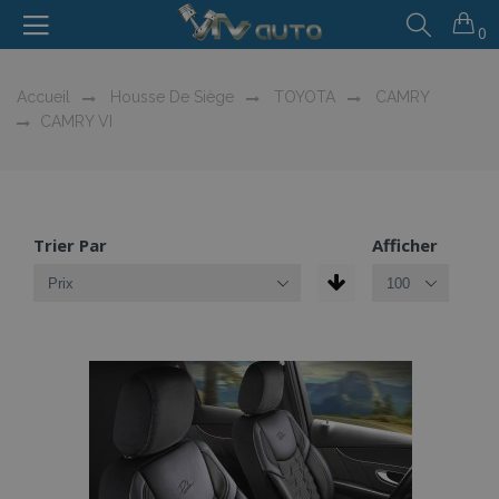
0
Accueil
Housse De Siège
TOYOTA
CAMRY
CAMRY VI
Trier Par
Afficher