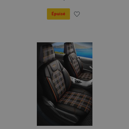
Épuisé
Ajouter
à la
liste
d'achats