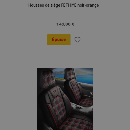
Housses de siège FETHIYE noir-orange
149,00 €
Épuisé
Ajouter
à la
liste
d'achats