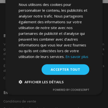
Nous utilisons des cookies pour
personnaliser le contenu, les publicités et
analyser notre trafic. Nous partageons
également des informations sur votre
utilisation de notre site avec nos
partenaires de publicité et d'analyse qui
Bienvenue Sur
VTVAuto
peuvent les combiner avec d'autres
VTV voiture est un détaillant européen et fournisseur en
informations que vous leur avez fournies
gros d'accessoires automobiles tels que:. les enjoliveurs, les
ou qu'ils ont collectées lors de votre
déflecteurs de vent, housses de siège, tapis de voiture,
utilisation de leurs services.
En savoir plus
couvertures de chrome et cadres ...
Êtes-vous intéressé par dropshipping ou voulez-vous
ACCEPTER TOUT
devenir notre partenaire?
Contactez-nous dès aujourd'hui!
AFFICHER LES DÉTAILS
POWERED BY COOKIESCRIPT
Strictement
Performance
Ciblage
En Savoir Plus Sur VTVAuto
nécessaires
Conditions de vente