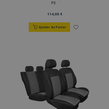
P3
114,00 €
Ajouter Au Panier
Ajouter
à la
liste
d'achats