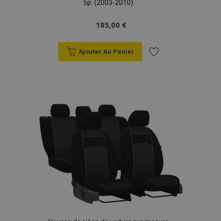
5p. (2003-2010)
185,00 €
Ajouter Au Panier
Ajouter
à la
liste
d'achats