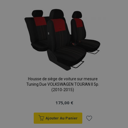
à la
données sur les
sites à fort
trafic.
liste
d'achats
Housse de siège de voiture sur mesure
Tuning Due VOLKSWAGEN TOURAN II 5p.
(2010-2015)
175,00 €
Ajouter Au Panier