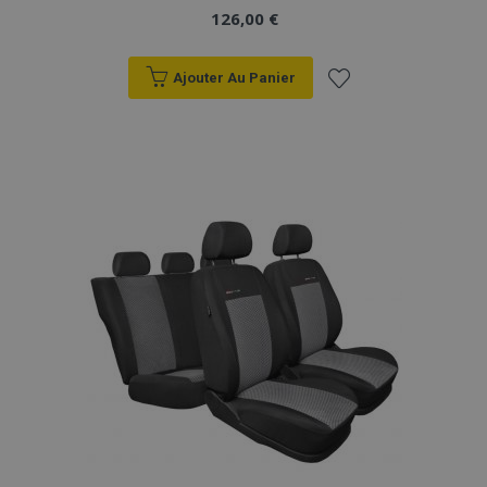
126,00 €
Ajouter Au Panier
Ajouter
à la
liste
d'achats