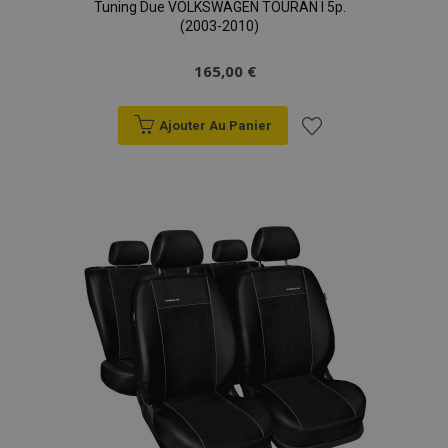
Tuning Due VOLKSWAGEN TOURAN I 5p.
(2003-2010)
165,00 €
mage-cache-storage
1 
Adobe Inc.
www.vtvauto.eu
Ajouter Au Panier
Ajouter
à la
CookieScriptConsent
1 
CookieScript
liste
www.vtvauto.eu
d'achats