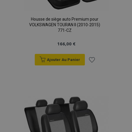
X-Magento-Vary
Adobe Inc.
min
www.vtvauto.eu
Housse de siège auto Premium pour
sec
VOLKSWAGEN TOURAN II (2010-2015)
771-CZ
166,00 €
Ajouter Au Panier
Ajouter
à la
liste
mage-messages
1 
Adobe Inc.
www.vtvauto.eu
d'achats