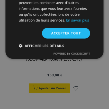
peuvent les combiner avec d'autres
informations que vous leur avez fournies
ou qu'ils ont collectées lors de votre
utilisation de leurs services.
En savoir plus
ACCEPTER TOUT
AFFICHER LES DÉTAILS
POWERED BY COOKIESCRIPT
Housse de siège auto Premium pour
Strictement
Performance
Ciblage
nécessaires
VOLKSWAGEN TOURAN (2003-2010)
153,00 €
Fonctionnalité
Ajouter Au Panier
Ajouter
à la