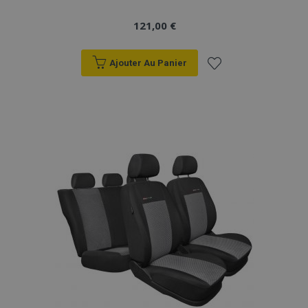
121,00 €
Ajouter Au Panier
Ajouter
à la
liste
d'achats