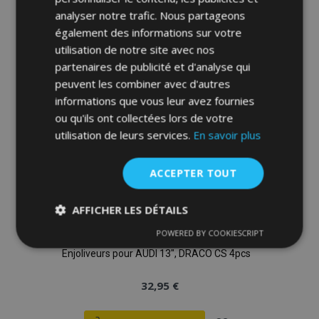
à la
analyser notre trafic. Nous partageons
également des informations sur votre
liste
utilisation de notre site avec nos
partenaires de publicité et d'analyse qui
d'achats
peuvent les combiner avec d'autres
informations que vous leur avez fournies
ou qu'ils ont collectées lors de votre
utilisation de leurs services.
En savoir plus
ACCEPTER TOUT
AFFICHER LES DÉTAILS
POWERED BY COOKIESCRIPT
Strictement
Performance
Ciblage
nécessaires
Enjoliveurs pour AUDI 13", DRACO CS 4pcs
32,95 €
Fonctionnalité