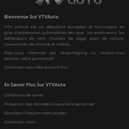
Bienvenue Sur
VTVAuto
VTV voiture est un détaillant européen et fournisseur en
gros d'accessoires automobiles tels que:. les enjoliveurs, les
déflecteurs de vent, housses de siège, tapis de voiture,
couvertures de chrome et cadres ...
Êtes-vous intéressé par dropshipping ou voulez-vous
devenir notre partenaire?
Contactez-nous dès aujourd'hui!
mage-translation-file-version
Ses
Adobe Inc.
www.vtvauto.eu
En Savoir Plus Sur VTVAuto
Conditions de vente
Protection des données à caractère personnel
Questions fréquemment posées
Contactez-nous
section_data_ids
1 
Adobe Inc.