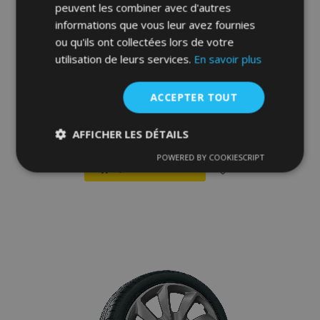
peuvent les combiner avec d'autres
informations que vous leur avez fournies
ou qu'ils ont collectées lors de votre
utilisation de leurs services.
En savoir plus
ACCEPTER TOUT
Enjoliveurs pour FIAT 14", STRONG GRIS 4
pcs
26,95 €
AFFICHER LES DÉTAILS
POWERED BY COOKIESCRIPT
Strictement
Performance
Ciblage
Ajouter Au Panier
nécessaires
Ajouter
à la
Fonctionnalité
liste
d'achats