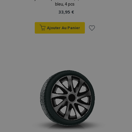
bleu, 4 pcs
33,95 €
Ajouter Au Panier
Ajouter
à la
liste
d'achats