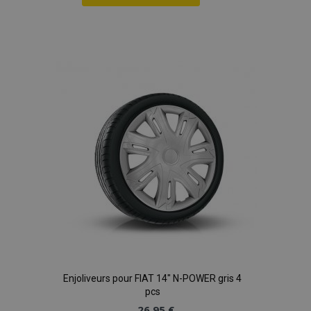
Ajouter
à la
liste
d'achats
Enjoliveurs pour FIAT 14" N-POWER gris 4
pcs
26,95 €