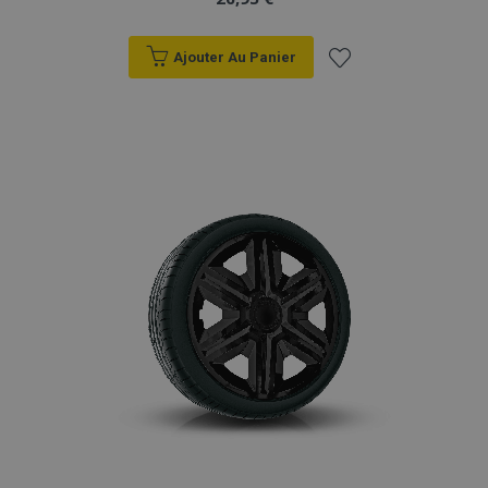
Ajouter Au Panier
Ajouter
à la
liste
d'achats