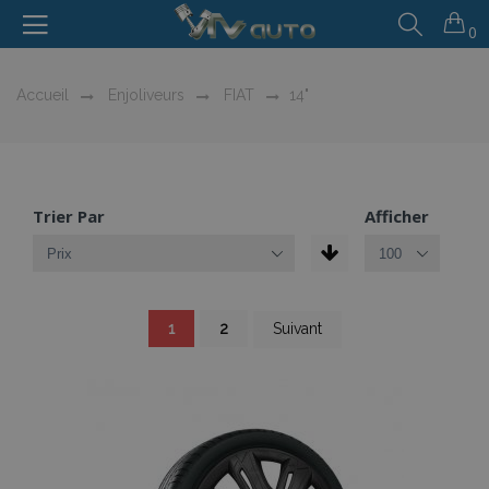
0
Accueil
Enjoliveurs
FIAT
14"
Trier Par
Afficher
Page
You're
Page
Page
1
2
Suivant
currently
reading
page