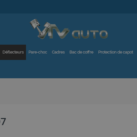
Déflecteurs
Pare-choc
Cadres
Bac de coffre
Protection de capot
07