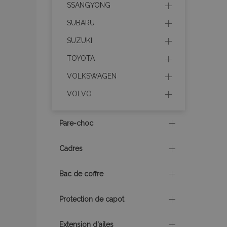
SSANGYONG
section_data_ids
SUBARU
SUZUKI
recently_viewed_p
TOYOTA
recently_viewed_p
VOLKSWAGEN
VOLVO
recently_compare
recently_compare
Pare-choc
mage-cache-stor
Cadres
Bac de coffre
CookieScriptConse
Protection de capot
X-Magento-Vary
Extension d'ailes