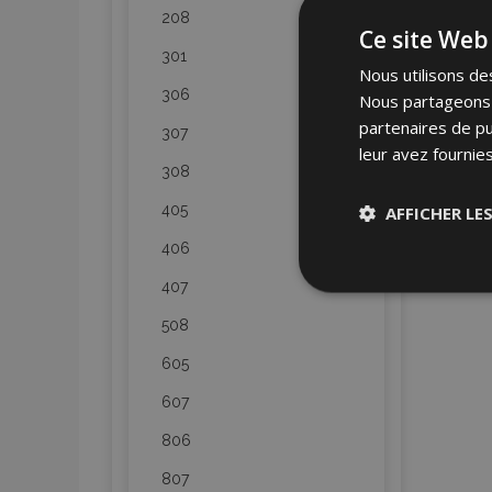
208
Ce site Web 
301
Nous utilisons des
306
Nous partageons é
partenaires de pu
307
leur avez fournies
308
405
AFFICHER LE
406
Stricteme
407
nécessair
508
605
607
806
807