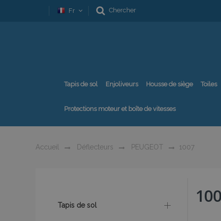
Chercher
Fr
Tapis de sol
Enjoliveurs
Housse de siège
Toiles
Protections moteur et boîte de vitesses
Accueil
Déflecteurs
PEUGEOT
1007
10
Tapis de sol