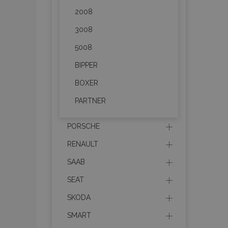
Les cookies strictem
utilisateurs et la g
2008
nécessaires.
3008
Nom
5008
mage-cache-sessi
BIPPER
BOXER
product_data_sto
PARTNER
PORSCHE
PHPSESSID
RENAULT
SAAB
SEAT
SKODA
mage-translation-f
SMART