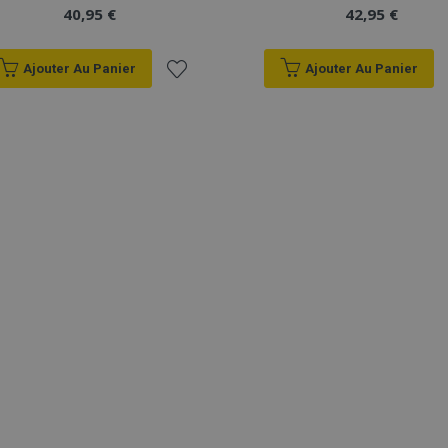
40,95 €
42,95 €
Ajouter Au Panier
Ajouter Au Panier
Ajouter
à la
liste
d'achats