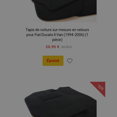
Tapis de voiture sur mesure en velours
pour Fiat Ducato II Van (1994-2006) (1
pièce)
20,95 €
30,95 €
Épuisé
Ajouter
à la
-33%
liste
d'achats