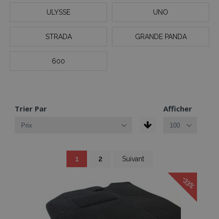
ULYSSE
UNO
STRADA
GRANDE PANDA
600
Trier Par
Afficher
Page
You're
Page
Page
1
2
Suivant
currently
reading
page
-33%