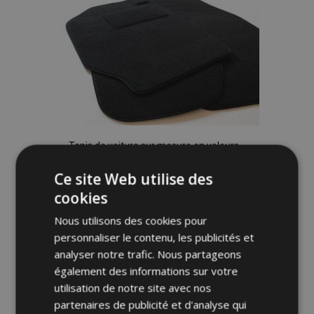
liste
d'achats
Tapis de voiture sur mesure en velours
pour Fiat Doblo 2022- (3 pièces)
Ce site Web utilise des
30,95 €
cookies
Nous utilisons des cookies pour
Ajouter Au Panier
personnaliser le contenu, les publicités et
Ajouter
analyser notre trafic. Nous partageons
également des informations sur votre
à la
utilisation de notre site avec nos
partenaires de publicité et d'analyse qui
liste