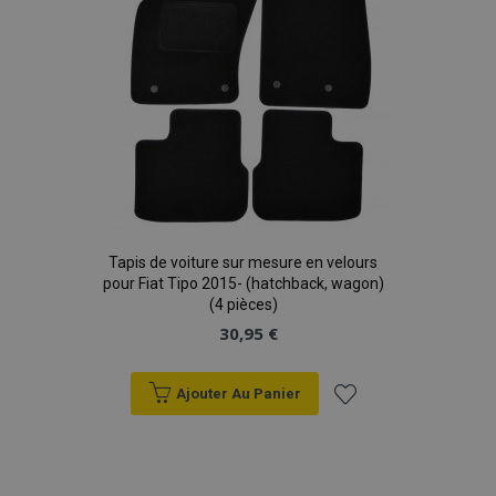
X-Magento-Vary
Adobe Inc.
min
www.vtvauto.eu
sec
Tapis de voiture sur mesure en velours
pour Fiat Tipo 2015- (hatchback, wagon)
(4 pièces)
30,95 €
mage-messages
1 
Adobe Inc.
www.vtvauto.eu
Ajouter Au Panier
Ajouter
à la