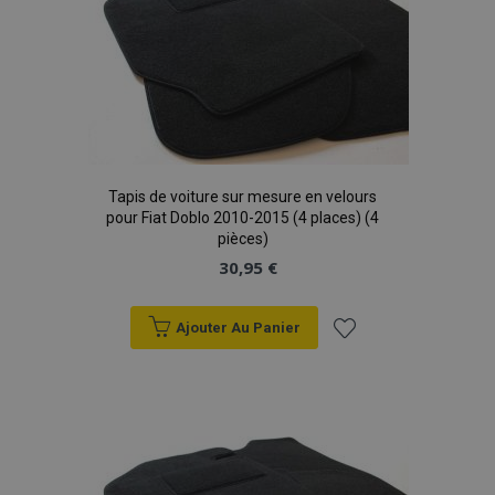
d'achats
product_data_storage
1 
Adobe Inc.
www.vtvauto.eu
Politique de
confidentialité de Google
Tapis de voiture sur mesure en velours
PHPSESSID
PHP.net
min
.vtvauto.eu
pour Fiat Doblo 2010-2015 (4 places) (4
pièces)
sec
30,95 €
Ajouter Au Panier
Ajouter
à la
liste