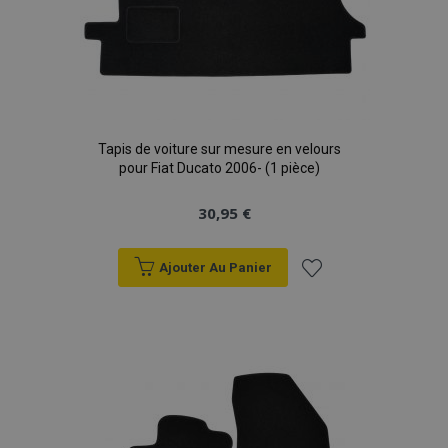
mage-cache-storage
1 
Adobe Inc.
www.vtvauto.eu
Tapis de voiture sur mesure en velours
pour Fiat Ducato 2006- (1 pièce)
30,95 €
CookieScriptConsent
1 
CookieScript
www.vtvauto.eu
Ajouter Au Panier
Ajouter
à la
liste
d'achats