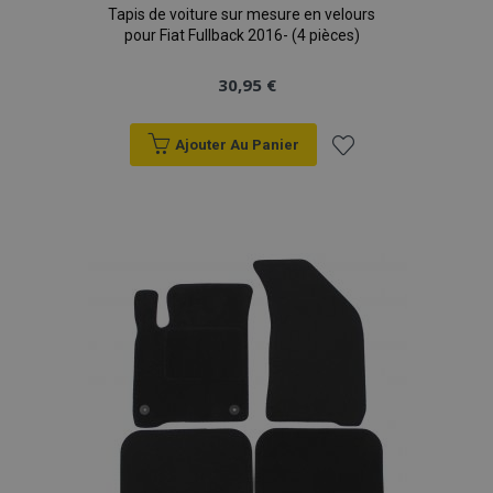
Tapis de voiture sur mesure en velours
données sur les
sites à fort
pour Fiat Fullback 2016- (4 pièces)
trafic.
30,95 €
Ajouter Au Panier
Ajouter
à la
liste
d'achats