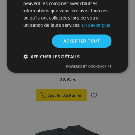
peuvent les combiner avec d'autres
d'achats
informations que vous leur avez fournies
ou qu'ils ont collectées lors de votre
utilisation de leurs services.
En savoir plus
ACCEPTER TOUT
AFFICHER LES DÉTAILS
Tapis de voiture sur mesure en velours
pour Fiat Doblo 2022- (2 pièces)
POWERED BY COOKIESCRIPT
Strictement
Performance
Ciblage
nécessaires
30,95 €
Ajouter Au Panier
Fonctionnalité
Ajouter
à la
liste