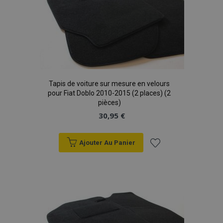
d'achats
mage-translation-file-version
Ses
Adobe Inc.
Tapis de voiture sur mesure en velours
www.vtvauto.eu
pour Fiat Doblo 2010-2015 (2 places) (2
pièces)
30,95 €
Ajouter Au Panier
Ajouter
section_data_ids
1 
Adobe Inc.
www.vtvauto.eu
à la
liste
d'achats