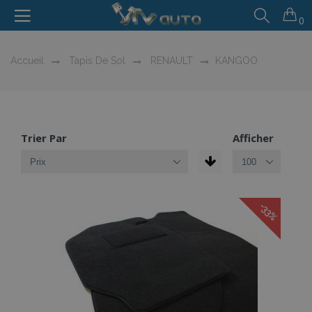
0
Accueil
Tapis De Sol
RENAULT
KANGOO
Trier Par
Afficher
-33%