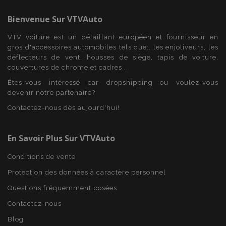
www.vtvauto.eu
Bienvenue Sur
VTVAuto
VTV voiture est un détaillant européen et fournisseur en
gros d'accessoires automobiles tels que:. les enjoliveurs, les
déflecteurs de vent, housses de siège, tapis de voiture,
couvertures de chrome et cadres ...
Êtes-vous intéressé par dropshipping ou voulez-vous
recently_viewed_product
1 
Adobe Inc.
devenir notre partenaire?
www.vtvauto.eu
Contactez-nous dès aujourd'hui!
En Savoir Plus Sur VTVAuto
recently_viewed_product_previous
1 
Adobe Inc.
www.vtvauto.eu
Conditions de vente
Protection des données à caractère personnel
Questions fréquemment posées
Contactez-nous
recently_compared_product
1 
Adobe Inc.
www.vtvauto.eu
Blog