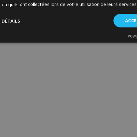
 ou qu'ils ont collectées lors de votre utilisation de leurs services
S DÉTAILS
ACCE
POWE
nt
Performance
Ciblage
Fo
es
Strictement nécessaires
Performance
Ciblage
Fonctionnalité
ent nécessaires habilitent des fonctionnalités de base du site Web telles que la co
estion des comptes. Le site Web ne peut pas être utilisé correctement sans les cookie
Fournisseur
/
Expiration
Description
Domaine
d
1 jour
La valeur de ce cookie décl
Adobe Inc.
du stockage du cache local.
www.vtvauto.eu