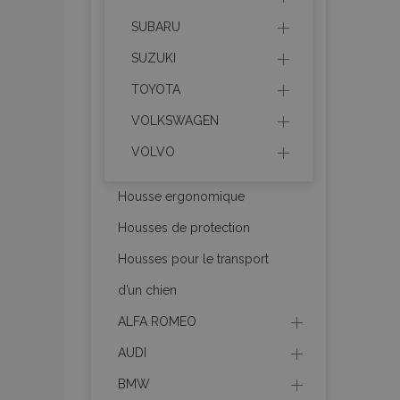
SUBARU
SUZUKI
product_data_sto
TOYOTA
PHPSESSID
VOLKSWAGEN
VOLVO
Housse ergonomique
Housses de protection
mage-translation-f
Housses pour le transport
d’un chien
section_data_ids
ALFA ROMEO
AUDI
recently_viewed_p
BMW