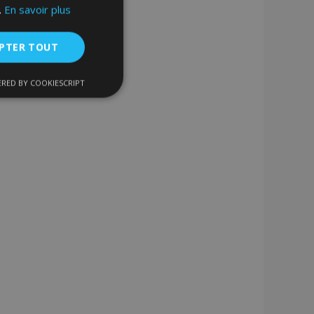
.
En savoir plus
PTER TOUT
RED BY COOKIESCRIPT
nctionnalité
nnexion des
s strictement
enche le nettoyage
 Lorsque le cookie