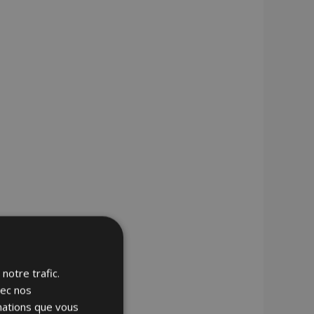
notre trafic.
vec nos
rmations que vous