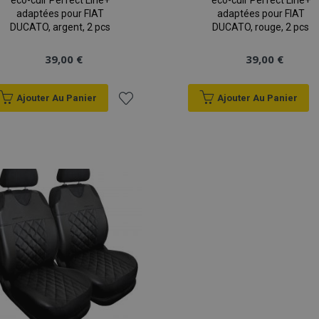
éco-cuir Perfect Line+
éco-cuir Perfect Line+
adaptées pour FIAT
adaptées pour FIAT
DUCATO, argent, 2 pcs
DUCATO, rouge, 2 pcs
39,00 €
39,00 €
Ajouter Au Panier
Ajouter Au Panier
Ajouter
à la
liste
d'achats