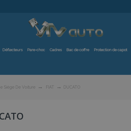
Déflecteurs
Pare-choc
Cadres
Bac de coffre
Protection de capot
e Siège De Voiture
FIAT
DUCATO
CATO