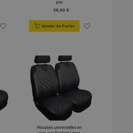
pcs
38,00 €
Ajouter Au Panier
Ajouter
Ajouter
à la
à la
liste
liste
d'achats
d'achats
Housses universelles en