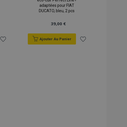
éco-cuir Perfect Line+
adaptées pour FIAT
DUCATO, bleu, 2 pcs
39,00 €
Ajouter Au Panier
Ajouter
Ajouter
à la
à la
liste
liste
d'achats
d'achats