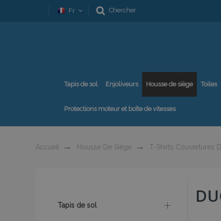
Chercher
Fr
Tapis de sol
Enjoliveurs
Housse de siège
Toiles
Protections moteur et boîte de vitesses
Accueil
Housse De Siège
T-Shirts Couvertures D
DU
Tapis de sol