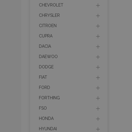
recently_viewed_p
CHEVROLET
CHRYSLER
recently_compare
CITROEN
recently_compare
CUPRA
DACIA
mage-cache-stor
DAEWOO
CookieScriptConse
DODGE
FIAT
FORD
X-Magento-Vary
FORTHING
FSO
HONDA
mage-messages
HYUNDAI