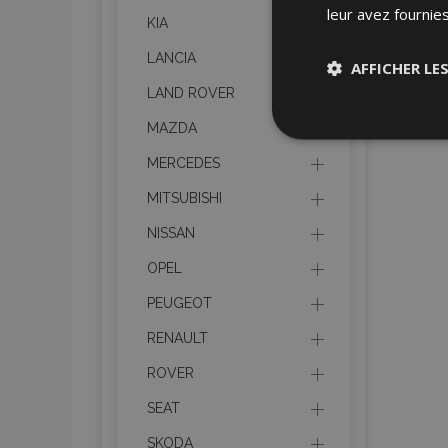
leur avez fournies
KIA
LANCIA
AFFICHER LE
LAND ROVER
Stricteme
MAZDA
nécessair
MERCEDES
MITSUBISHI
NISSAN
OPEL
PEUGEOT
Les cookies strictem
utilisateurs et la g
RENAULT
nécessaires.
ROVER
Nom
SEAT
mage-cache-sessi
SKODA