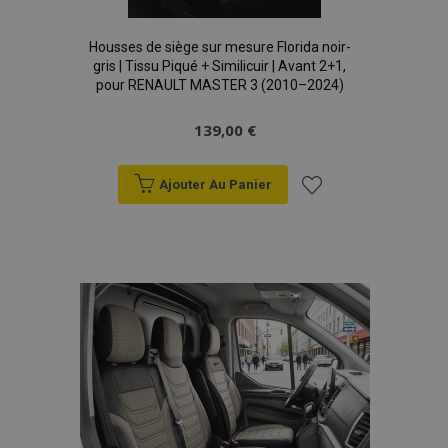
données sur les
sites à fort
trafic.
Housses de siège sur mesure Florida noir-
gris | Tissu Piqué + Similicuir | Avant 2+1,
pour RENAULT MASTER 3 (2010–2024)
139,00 €
Ajouter Au Panier
Ajouter
à la
liste
d'achats