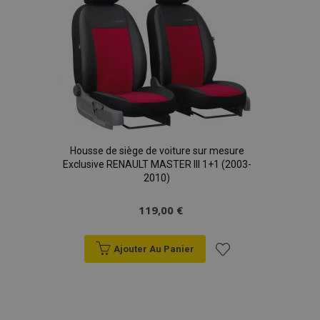
d'achats
mage-cache-storage
1 
Adobe Inc.
www.vtvauto.eu
Housse de siège de voiture sur mesure
CookieScriptConsent
1 
CookieScript
Exclusive RENAULT MASTER III 1+1 (2003-
www.vtvauto.eu
2010)
119,00 €
Ajouter Au Panier
Ajouter
à la