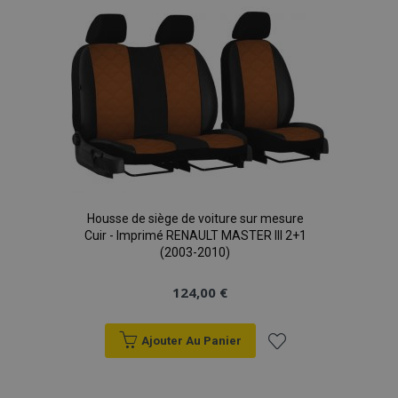
liste
X-Magento-Vary
Adobe Inc.
min
www.vtvauto.eu
d'achats
sec
Housse de siège de voiture sur mesure
Cuir - Imprimé RENAULT MASTER III 2+1
(2003-2010)
mage-messages
1 
Adobe Inc.
124,00 €
www.vtvauto.eu
Ajouter Au Panier
Ajouter