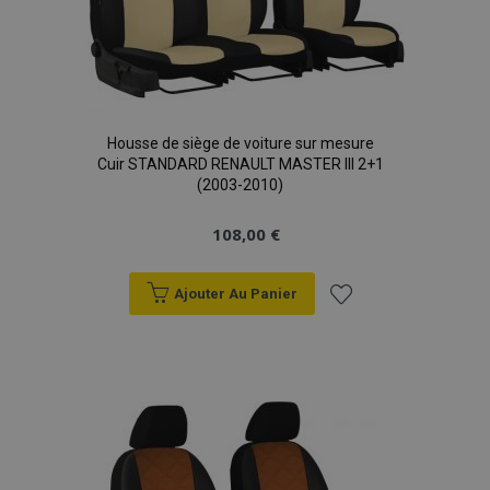
product_data_storage
1 
Adobe Inc.
www.vtvauto.eu
Politique de
confidentialité de Google
Housse de siège de voiture sur mesure
Cuir STANDARD RENAULT MASTER III 2+1
(2003-2010)
PHPSESSID
PHP.net
min
.vtvauto.eu
108,00 €
sec
Ajouter Au Panier
Ajouter
à la
liste
d'achats