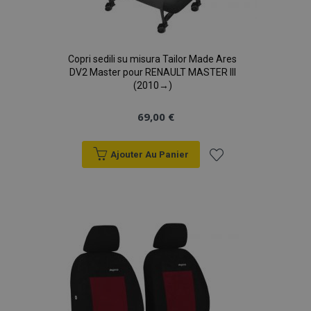
Copri sedili su misura Tailor Made Ares
DV2 Master pour RENAULT MASTER III
(2010→)
69,00 €
Ajouter Au Panier
Ajouter
à la
liste
d'achats