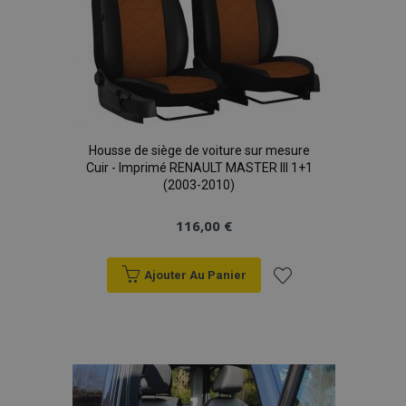
mage-translation-file-version
Ses
Adobe Inc.
www.vtvauto.eu
Housse de siège de voiture sur mesure
Cuir - Imprimé RENAULT MASTER III 1+1
(2003-2010)
116,00 €
Ajouter Au Panier
section_data_ids
1 
Adobe Inc.
Ajouter
www.vtvauto.eu
à la
liste