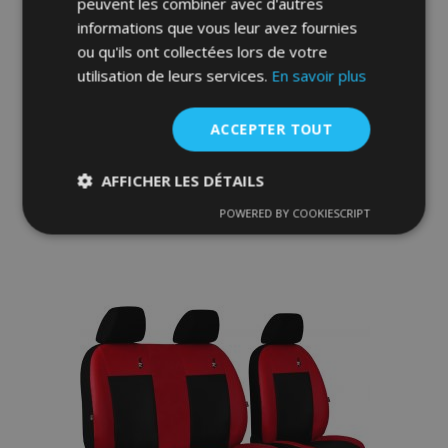
peuvent les combiner avec d'autres
informations que vous leur avez fournies
ou qu'ils ont collectées lors de votre
Housse de siège de voiture sur mesure
utilisation de leurs services.
En savoir plus
Cuir STANDARD RENAULT MASTER III 1+1
(2003-2010)
ACCEPTER TOUT
98,00 €
AFFICHER LES DÉTAILS
Ajouter Au Panier
POWERED BY COOKIESCRIPT
Strictement
Performance
Ciblage
Ajouter
nécessaires
à la
liste
Fonctionnalité
d'achats